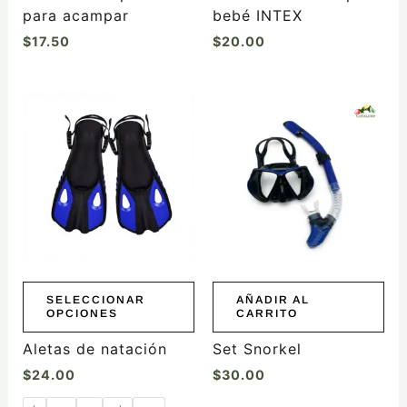
para acampar
bebé INTEX
$
17.50
$
20.00
Este
producto
tiene
múltiples
variantes.
Las
opciones
se
pueden
elegir
SELECCIONAR
AÑADIR AL
OPCIONES
CARRITO
en
la
Aletas de natación
Set Snorkel
página
$
24.00
$
30.00
de