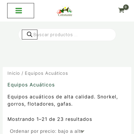
Ordenado
Ir
por
al
precio:
bajo
contenido
a
alto
Búsqueda
de
productos
Inicio
/ Equipos Acuáticos
Equipos Acuáticos
Equipos acuáticos de alta calidad. Snorkel,
gorros, flotadores, gafas.
Mostrando 1–21 de 23 resultados