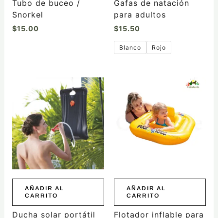
Tubo de buceo /
Gafas de natación
página
Snorkel
para adultos
de
$
15.00
$
15.50
producto
Blanco
Rojo
AÑADIR AL
AÑADIR AL
CARRITO
CARRITO
Ducha solar portátil
Flotador inflable para