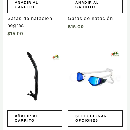
AÑADIR AL
AÑADIR AL
CARRITO
CARRITO
Gafas de natación
Gafas de natación
negras
$
15.00
$
15.00
Este
producto
tiene
múltiples
variantes.
Las
opciones
se
pueden
elegir
AÑADIR AL
SELECCIONAR
CARRITO
OPCIONES
en
la