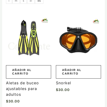
producto
l
m
s
xl
xs
AÑADIR AL
AÑADIR AL
CARRITO
CARRITO
Aletas de buceo
Snorkel
ajustables para
$
30.00
adultos
$
30.00