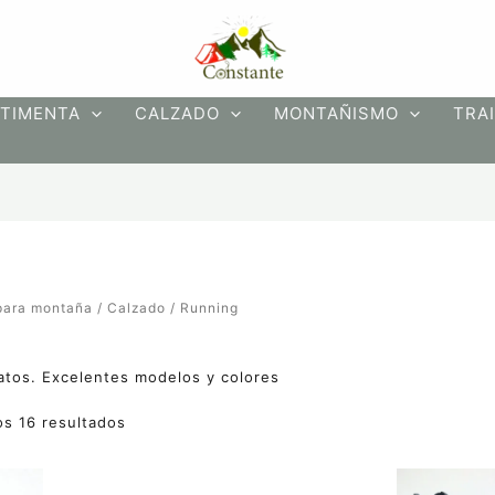
Ordenado
por
precio:
bajo
a
alto
TIMENTA
CALZADO
MONTAÑISMO
TRAI
para montaña
/
Calzado
/ Running
atos. Excelentes modelos y colores
s 16 resultados
Rango
Este
Este
Este
de