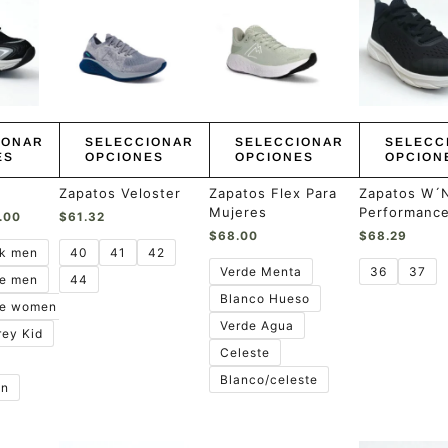
producto
producto
producto
precios:
tiene
tiene
tiene
desde
múltiples
múltiples
múltiples
$60.00
hasta
variantes.
variantes.
variantes.
$95.00
Las
Las
Las
opciones
opciones
opciones
se
se
se
pueden
pueden
pueden
IONAR
SELECCIONAR
SELECCIONAR
SELECC
elegir
elegir
elegir
ES
OPCIONES
OPCIONES
OPCION
en
en
en
la
la
la
Zapatos Veloster
Zapatos Flex Para
Zapatos W´
página
página
página
Mujeres
Performance
.00
$
61.32
de
de
de
$
68.00
$
68.29
producto
producto
producto
ck men
40
41
42
Verde Menta
36
37
te men
44
Blanco Hueso
te women
Verde Agua
rey Kid
Celeste
Blanco/celeste
en
Rango