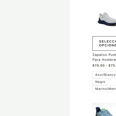
Este
producto
tiene
múltiples
variantes.
Las
opciones
se
pueden
SELECC
elegir
OPCION
en
la
Zapatos Pum
página
Para Hombr
de
$
70.00
-
$
75
producto
Azul/Blanco
Negro
Marino/Men
Este
producto
tiene