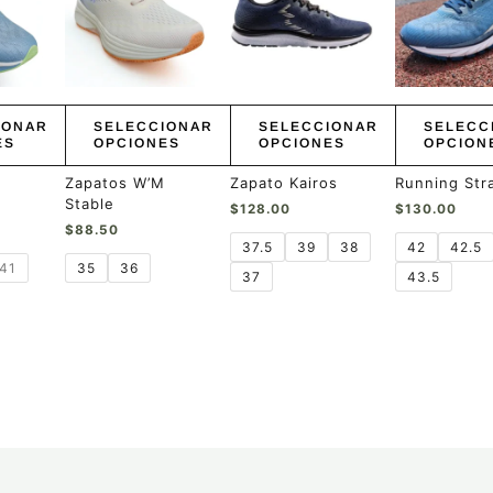
múltiples
múltiples
múltiples
variantes.
variantes.
variantes.
Las
Las
Las
opciones
opciones
opciones
se
se
se
pueden
pueden
pueden
IONAR
SELECCIONAR
SELECCIONAR
SELECC
elegir
elegir
elegir
ES
OPCIONES
OPCIONES
OPCION
en
en
en
la
la
la
Zapatos W’M
Zapato Kairos
Running Str
página
página
página
Stable
$
128.00
$
130.00
de
de
de
$
88.50
producto
producto
producto
37.5
39
38
42
42.5
41
35
36
37
43.5