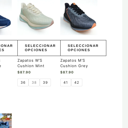
Este
Este
producto
producto
tiene
tiene
múltiples
múltiples
variantes.
variantes.
Las
Las
opciones
opciones
se
se
pueden
pueden
IONAR
SELECCIONAR
SELECCIONAR
elegir
elegir
ES
OPCIONES
OPCIONES
en
en
la
la
S
Zapatos W’S
Zapatos M’S
página
página
e
Cushion Mint
Cushion Grey
de
de
$
87.90
$
87.90
producto
producto
36
38
39
41
42