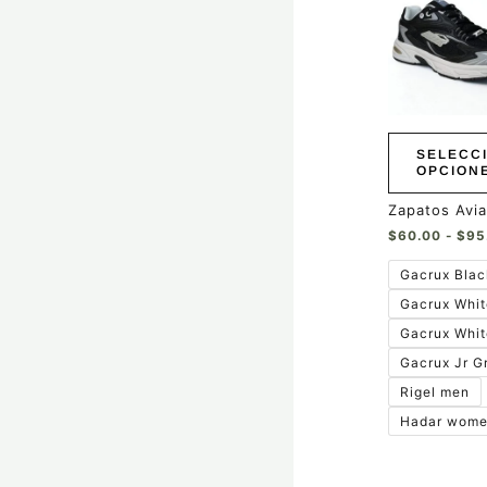
producto
tiene
múltiples
variantes.
Las
opciones
se
pueden
SELECC
elegir
OPCION
en
la
Zapatos Avia
página
$
60.00
-
$
95
de
producto
Gacrux Bla
Gacrux Whi
Gacrux Whi
Gacrux Jr G
Rigel men
Hadar wom