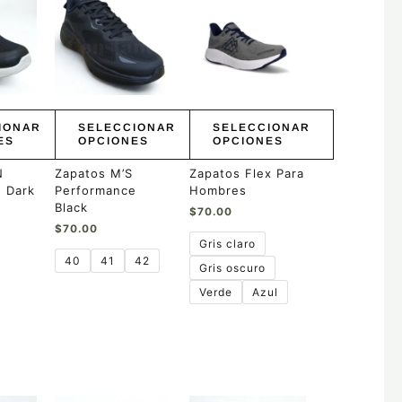
producto
producto
tiene
tiene
múltiples
múltiples
variantes.
variantes.
Las
Las
opciones
opciones
se
se
pueden
pueden
IONAR
SELECCIONAR
SELECCIONAR
elegir
elegir
ES
OPCIONES
OPCIONES
en
en
la
la
N
Zapatos M’S
Zapatos Flex Para
página
página
 Dark
Performance
Hombres
de
de
Black
$
70.00
producto
producto
$
70.00
Gris claro
40
41
42
Gris oscuro
Verde
Azul