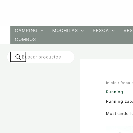
Ir
al
contenido
CAMPING
MOCHILAS
PESCA
VES
COMBOS
Búsqueda
de
productos
Inicio
/
Ropa 
Running
Running zap
Mostrando lo
Este