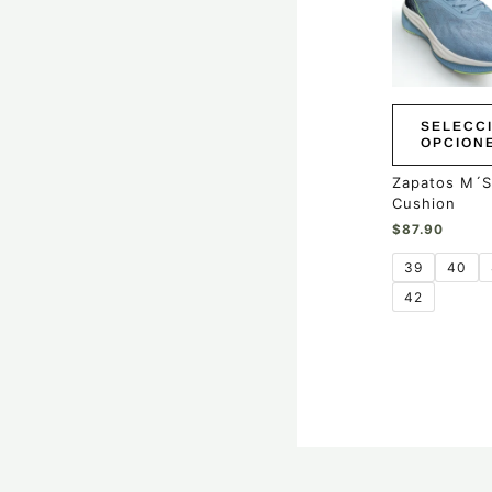
múltiples
variantes.
Las
opciones
se
pueden
SELECC
elegir
OPCION
en
la
Zapatos M´S
página
Cushion
de
$
87.90
producto
39
40
42