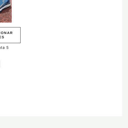
IONAR
ES
ata 5