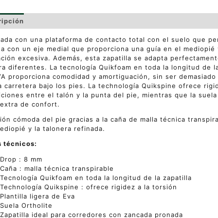
ripción
Información adicional
Valoraciones (0)
ada con una plataforma de contacto total con el suelo que pe
a con un eje medial que proporciona una guía en el mediopié 
ción excesiva. Además, esta zapatilla se adapta perfectament
ra diferentes. La tecnología Quikfoam en toda la longitud de la z
A proporciona comodidad y amortiguación, sin ser demasiado 
a carretera bajo los pies. La technología Quikspine ofrece rigi
iciones entre el talón y la punta del pie, mientras que la suel
 extra de confort.
ión cómoda del pie gracias a la caña de malla técnica transpir
ediopié y la talonera refinada.
 técnicos:
Drop : 8 mm
Caña : malla técnica transpirable
Tecnología Quikfoam en toda la longitud de la zapatilla
Technología Quikspine : ofrece rigidez a la torsión
Plantilla ligera de Eva
Suela Ortholite
Zapatilla ideal para corredores con zancada pronada