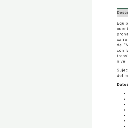
Desc
Equip
cuent
prona
carre
de EV
con l
trans
nivel
Sujec
del m
Datos