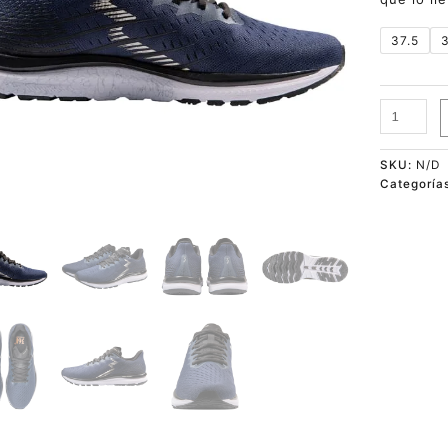
37.5
SKU:
N/D
Categoría