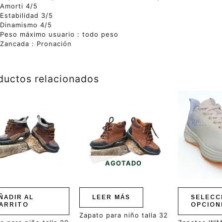
Amorti 4/5
Estabilidad 3/5
Dinamismo 4/5
Peso máximo usuario : todo peso
Zancada : Pronación
ductos relacionados
Este
producto
tiene
múltiples
variantes.
Las
opciones
se
AGOTADO
pueden
elegir
en
ÑADIR AL
LEER MÁS
SELECC
la
ARRITO
OPCION
página
Zapato para niño talla 32
de