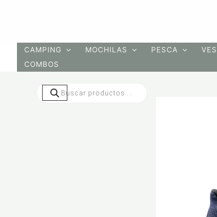
Ir
al
contenido
CAMPING
MOCHILAS
PESCA
VES
COMBOS
Búsqueda
de
productos