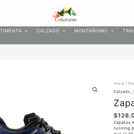
TIMENTA
CALZADO
MONTAÑISMO
TRAI
Zapato
Inicio
/
Ro
Kairos
Calzado
,
cantidad
Zapa
$
128.
Zapatos K
running p
que lo ll