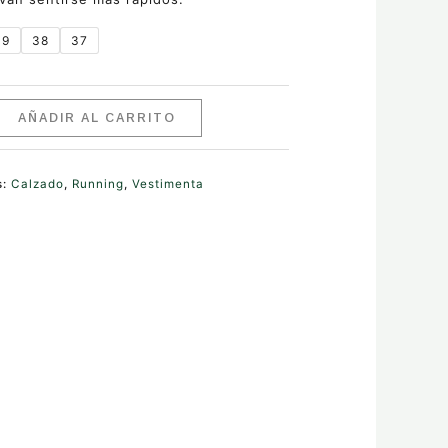
39
38
37
AÑADIR AL CARRITO
s:
Calzado
,
Running
,
Vestimenta