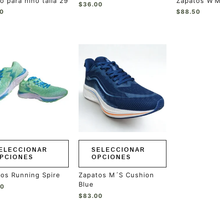
o para niño talla 29
Zapatos W’M
producto
$
36.00
00
$
88.50
Este
ucto
producto
tiene
ples
múltiples
ntes.
variantes.
Las
ones
opciones
se
en
pueden
r
elegir
en
ELECCIONAR
SELECCIONAR
la
PCIONES
OPCIONES
a
página
de
os Running Spire
Zapatos M´S Cushion
ucto
producto
Blue
50
$
83.00