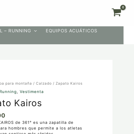
L – RUNNING
EQUIPOS ACUÁTICOS
pa para montaña
/
Calzado
/ Zapato Kairos
Running
,
Vestimenta
to Kairos
00
AIROS de 361° es una zapatilla de
ara hombres que permite a los atletas
evan sentirse más rápidos.