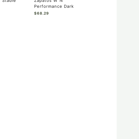
 Stable
Zapatos W´N
producto
Performance Dark
$
68.29