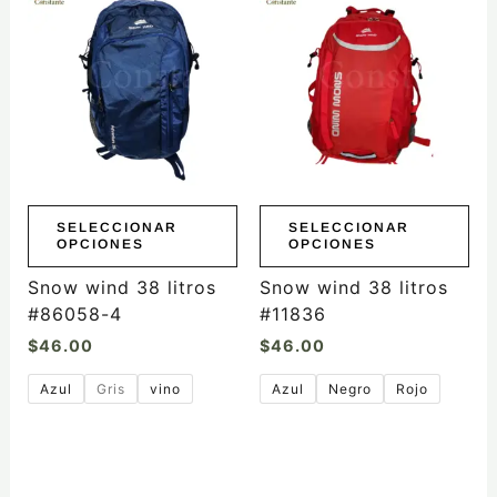
producto
producto
tiene
tiene
múltiples
múltiples
variantes.
variantes.
Las
Las
opciones
opciones
se
se
pueden
pueden
elegir
elegir
SELECCIONAR
SELECCIONAR
OPCIONES
OPCIONES
en
en
la
la
Snow wind 38 litros
Snow wind 38 litros
página
página
#86058-4
#11836
de
de
$
46.00
$
46.00
producto
producto
Azul
Gris
vino
Azul
Negro
Rojo