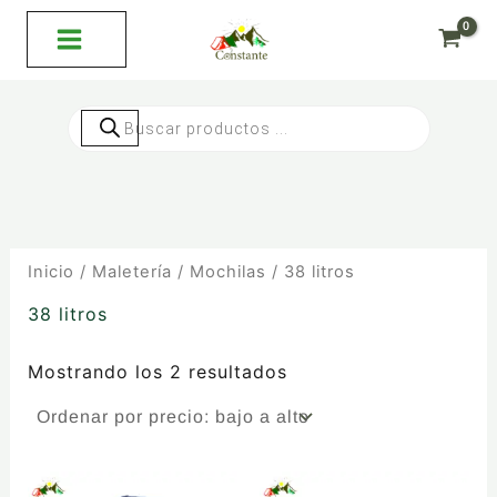
Ordenado
Ir
por
al
precio:
bajo
contenido
a
alto
Búsqueda
de
productos
Inicio
/
Maletería
/
Mochilas
/ 38 litros
38 litros
Mostrando los 2 resultados
Este
Este