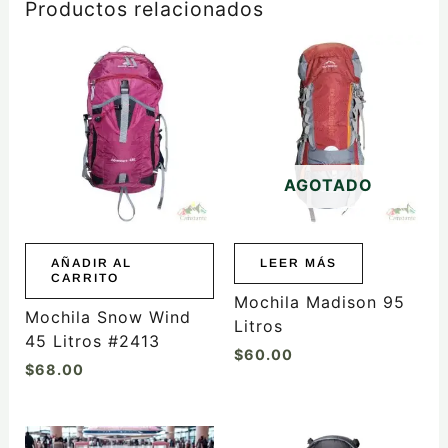
Productos relacionados
AGOTADO
AÑADIR AL
LEER MÁS
CARRITO
Mochila Madison 95
Mochila Snow Wind
Litros
45 Litros #2413
$
60.00
$
68.00
Este