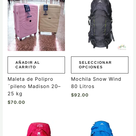
producto
tiene
múltiples
variantes.
Las
opciones
se
pueden
elegir
AÑADIR AL
SELECCIONAR
CARRITO
OPCIONES
en
la
Maleta de Polipro
Mochila Snow Wind
página
´pileno Madison 20–
80 Litros
de
25 kg
$
92.00
producto
$
70.00
Este
Este
producto
producto