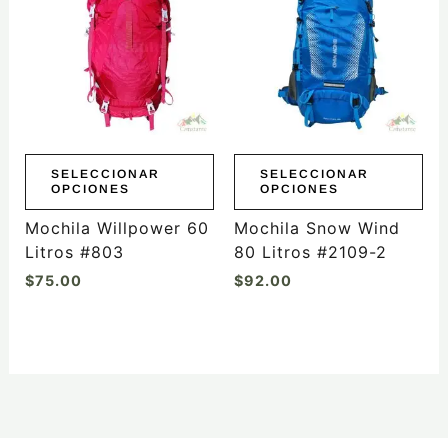
tiene
tiene
múltiples
múltiples
variantes.
variantes.
Las
Las
opciones
opciones
se
se
pueden
pueden
elegir
elegir
SELECCIONAR
SELECCIONAR
OPCIONES
OPCIONES
en
en
la
la
Mochila Willpower 60
Mochila Snow Wind
página
página
Litros #803
80 Litros #2109-2
de
de
$
75.00
$
92.00
producto
producto