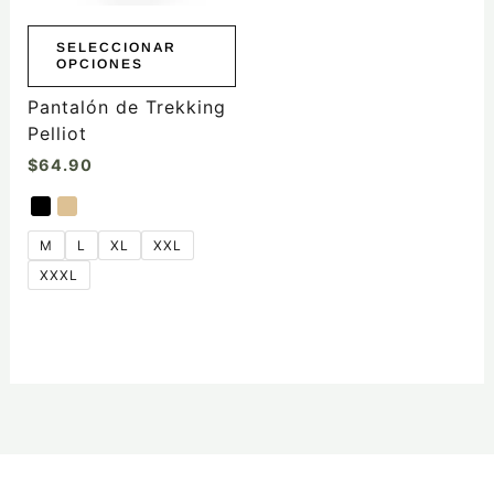
pueden
elegir
SELECCIONAR
OPCIONES
en
la
Pantalón de Trekking
página
Pelliot
de
$
64.90
producto
M
L
XL
XXL
XXXL