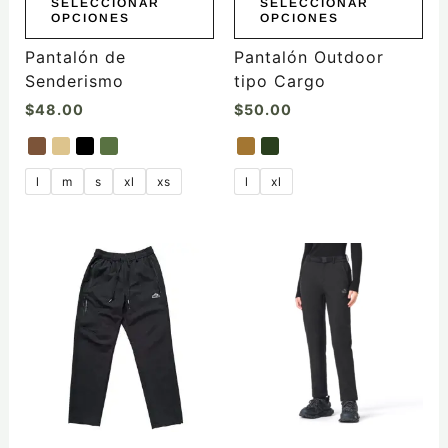
elegir
elegir
SELECCIONAR
SELECCIONAR
OPCIONES
OPCIONES
en
en
la
la
Pantalón de
Pantalón Outdoor
página
página
Senderismo
tipo Cargo
de
de
$
48.00
$
50.00
producto
producto
l
m
s
xl
xs
l
xl
Este
producto
tiene
múltiples
variantes.
Las
opciones
se
pueden