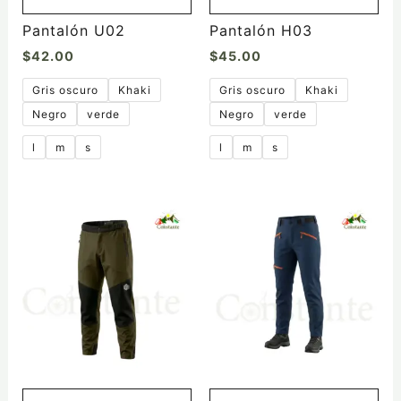
en
en
la
la
Pantalón U02
Pantalón H03
página
página
$
42.00
$
45.00
de
de
producto
producto
Gris oscuro
Khaki
Gris oscuro
Khaki
Negro
verde
Negro
verde
l
m
s
l
m
s
Este
Este
producto
producto
tiene
tiene
múltiples
múltiples
variantes.
variantes.
Las
Las
opciones
opciones
se
se
pueden
pueden