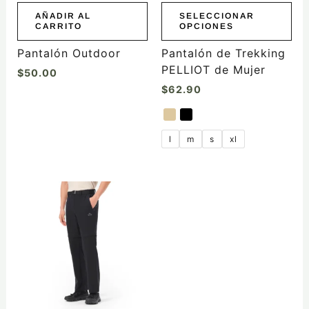
elegir
AÑADIR AL
SELECCIONAR
CARRITO
OPCIONES
en
la
Pantalón Outdoor
Pantalón de Trekking
página
PELLIOT de Mujer
$
50.00
de
$
62.90
producto
l
m
s
xl
Este
producto
tiene
múltiples
variantes.
Las
opciones
se