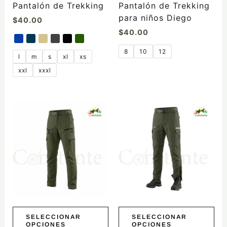
la
la
Pantalón de Trekking
Pantalón de Trekking
página
página
para niños Diego
$
40.00
de
de
$
40.00
producto
producto
8
10
12
l
m
s
xl
xs
xxl
xxxl
Este
Este
producto
producto
tiene
tiene
múltiples
múltiples
variantes.
variantes.
Las
Las
opciones
opciones
se
se
pueden
pueden
elegir
elegir
SELECCIONAR
SELECCIONAR
OPCIONES
OPCIONES