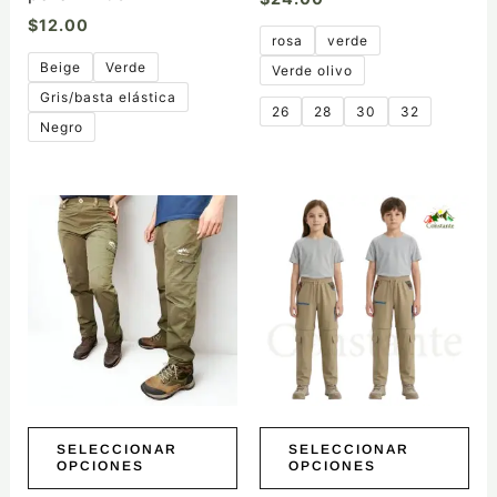
de
de
$
12.00
producto
producto
rosa
verde
Beige
Verde
Verde olivo
Gris/basta elástica
26
28
30
32
Negro
Este
Este
producto
producto
tiene
tiene
múltiples
múltiples
variantes.
variantes.
Las
Las
opciones
opciones
se
se
pueden
pueden
elegir
elegir
SELECCIONAR
SELECCIONAR
OPCIONES
OPCIONES
en
en