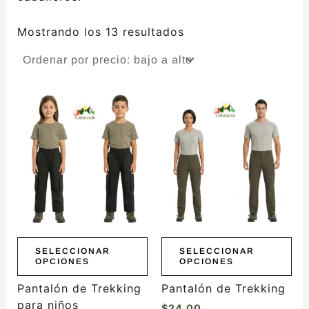
Mostrando los 13 resultados
Este
Este
producto
producto
tiene
tiene
múltiples
múltiples
variantes.
variantes.
Las
Las
opciones
opciones
se
se
pueden
pueden
elegir
elegir
SELECCIONAR
SELECCIONAR
OPCIONES
OPCIONES
en
en
la
la
Pantalón de Trekking
Pantalón de Trekking
página
página
para niños
$
24.00