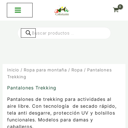
Ordenado
Ir
por
al
precio:
bajo
contenido
a
alto
Búsqueda
de
productos
Inicio
/
Ropa para montaña
/
Ropa
/ Pantalones
Trekking
Pantalones Trekking
Pantalones de trekking para actividades al
aire libre. Con tecnología de secado rápido,
tela anti desgarre, protección UV y bolsillos
funcionales. Modelos para damas y
caballeros.