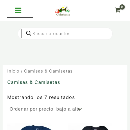
Ordenado
Ir
por
al
precio:
bajo
contenido
a
alto
Búsqueda
de
productos
Inicio
/ Camisas & Camisetas
Camisas & Camisetas
Mostrando los 7 resultados
Este