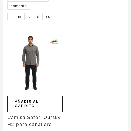
cemento
l
m
s
xl
xs
AÑADIR AL
CARRITO
Camisa Safari Oursky
H2 para caballero