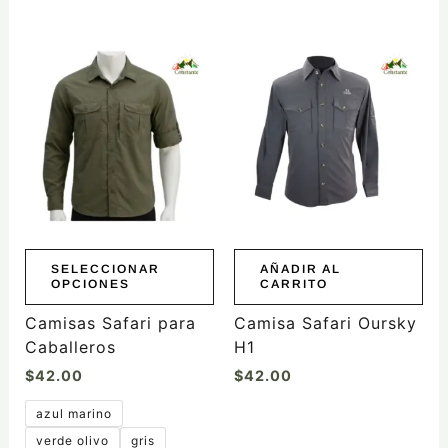
Este
producto
tiene
múltiples
variantes.
Las
opciones
se
pueden
elegir
SELECCIONAR
AÑADIR AL
OPCIONES
CARRITO
en
la
Camisas Safari para
Camisa Safari Oursky
página
Caballeros
H1
de
$
42.00
$
42.00
producto
azul marino
verde olivo
gris