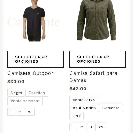
tiene
tiene
múltiples
múltiples
variantes.
variantes.
Las
Las
opciones
opciones
se
se
pueden
pueden
elegir
elegir
SELECCIONAR
SELECCIONAR
OPCIONES
OPCIONES
en
en
la
la
Camiseta Outdoor
Camisa Safari para
página
página
Damas
$
30.00
de
de
$
42.00
producto
producto
Negro
Petróleo
Verde Olivo
Verde cemento
Azul Marino
Cemento
l
m
xl
Gris
l
m
s
xs