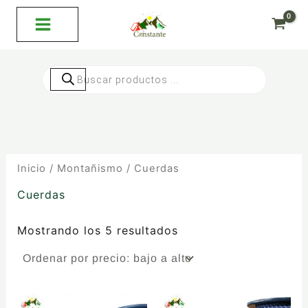
Ordenado
Ir
por
al
precio:
bajo
contenido
a
alto
Búsqueda
de
productos
Inicio
/
Montañismo
/ Cuerdas
Cuerdas
Mostrando los 5 resultados