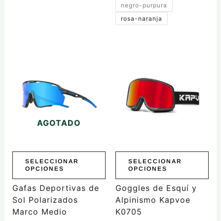
negro-purpura
rosa-naranja
Este
Este
producto
producto
tiene
tiene
múltiples
múltiples
variantes.
variantes.
Las
Las
AGOTADO
opciones
opciones
se
se
pueden
pueden
elegir
elegir
SELECCIONAR
SELECCIONAR
OPCIONES
OPCIONES
en
en
la
la
Gafas Deportivas de
Goggles de Esquí y
página
página
Sol Polarizados
Alpinismo Kapvoe
de
de
Marco Medio
K0705
producto
producto