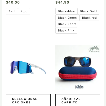
$
40.00
$
44.90
Azul
Rojo
Black-blue
Black Gold
Black Green
Black red
Black Zebra
Black Pink
Este
producto
tiene
múltiples
variantes.
Las
opciones
se
pueden
elegir
SELECCIONAR
AÑADIR AL
OPCIONES
CARRITO
en