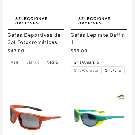
se
se
pueden
pueden
elegir
elegir
SELECCIONAR
SELECCIONAR
OPCIONES
OPCIONES
en
en
la
la
Gafas Deportivas de
Gafas Lepirate Baffin
página
página
Sol Fotocromáticas
4
de
de
$
47.00
$
55.00
producto
producto
Azul
Blanco
Negro
Gris/Amarillo
Gris/Celeste
Gris/Lila