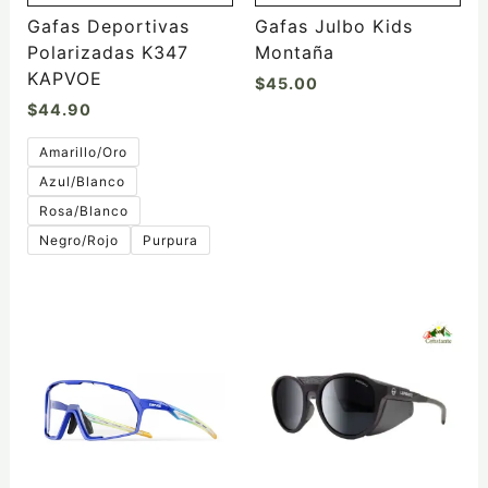
la
Gafas Deportivas
Gafas Julbo Kids
página
Polarizadas K347
Montaña
de
KAPVOE
$
45.00
producto
$
44.90
Amarillo/Oro
Azul/Blanco
Rosa/Blanco
Negro/Rojo
Purpura
Este
Este
producto
producto
tiene
tiene
múltiples
múltiples
variantes.
variantes.
Las
Las
opciones
opciones