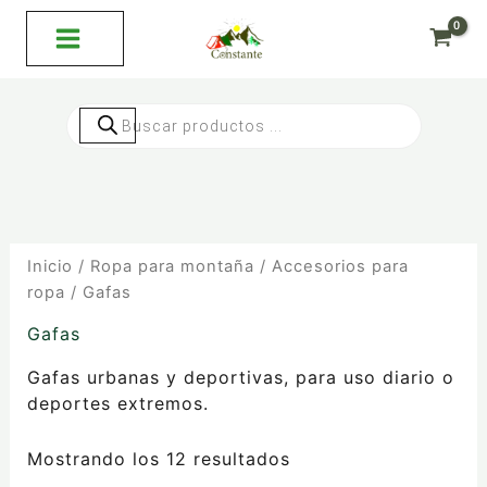
Ordenado
Ir
por
al
precio:
bajo
contenido
a
alto
Búsqueda
de
productos
Inicio
/
Ropa para montaña
/
Accesorios para
ropa
/ Gafas
Gafas
Gafas urbanas y deportivas, para uso diario o
deportes extremos.
Mostrando los 12 resultados