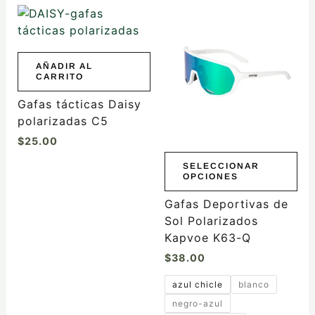
Este
producto
tiene
múltiples
AÑADIR AL
CARRITO
variantes.
Las
Gafas tácticas Daisy
opciones
polarizadas C5
se
$
25.00
pueden
elegir
SELECCIONAR
OPCIONES
en
la
Gafas Deportivas de
página
Sol Polarizados
de
Kapvoe K63-Q
producto
$
38.00
azul chicle
blanco
negro-azul