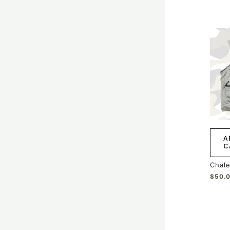
A
C
Chale
$
50.