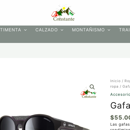
TIMENTA
CALZADO
MONTAÑISMO
TRAI
Gafas
Inicio
/
Ro
Lepirate
ropa
/
Gaf
Baffin
Accesori
4
Gafa
cantidad
$
55.0
Las gafa
rendimien