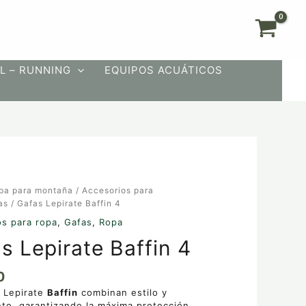
L – RUNNING
EQUIPOS ACUÁTICOS
pa para montaña
/
Accesorios para
as
/ Gafas Lepirate Baffin 4
os para ropa
,
Gafas
,
Ropa
s Lepirate Baffin 4
0
s Lepirate
Baffin
combinan estilo y
to, garantizando la máxima protección