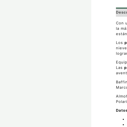
Desc
Con u
la má
están
Los
p
nieve
logra
Equi
Las
p
avent
Baffi
Marc
Almoh
Polar
Dato