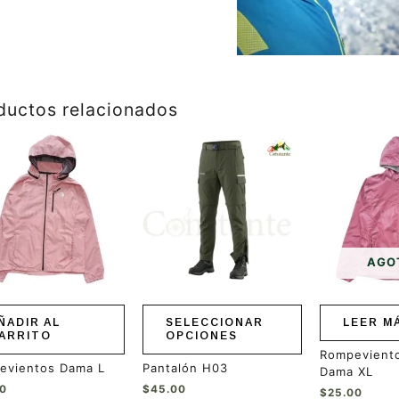
ductos relacionados
Este
producto
tiene
múltiples
variantes.
Las
opciones
se
AGO
pueden
elegir
en
ÑADIR AL
SELECCIONAR
LEER M
la
ARRITO
OPCIONES
página
Rompevient
de
evientos Dama L
Pantalón H03
Dama XL
producto
00
$
45.00
$
25.00