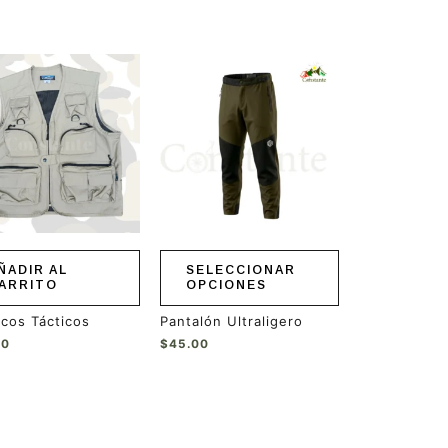
Este
producto
tiene
múltiples
variantes.
Las
opciones
se
pueden
elegir
en
ÑADIR AL
SELECCIONAR
la
ARRITO
OPCIONES
página
de
cos Tácticos
Pantalón Ultraligero
producto
00
$
45.00