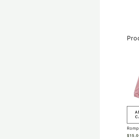
Pro
A
C
Romp
$
15.