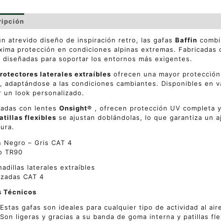
ripción
Información adicional
Valoraciones (0)
n atrevido diseño de inspiración retro, las gafas
Baffin
combin
xima protección en condiciones alpinas extremas. Fabricadas
 diseñadas para soportar los entornos más exigentes.
rotectores laterales extraíbles
ofrecen una mayor protección c
, adaptándose a las condiciones cambiantes. Disponibles en v
r un look personalizado.
padas con lentes
Onsight®
, ofrecen protección UV completa y 
atillas flexibles
se ajustan doblándolas, lo que garantiza un a
ura.
n Negro – Gris CAT 4
o TR90
adillas laterales extraíbles
izadas CAT 4
s Técnicos
Estas gafas son ideales para cualquier tipo de actividad al air
Son ligeras y gracias a su banda de goma interna y patillas fl