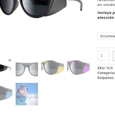
en condic
Incluye p
elección 
Gris/Ama
SKU:
N/D
Categoría
Etiquetas