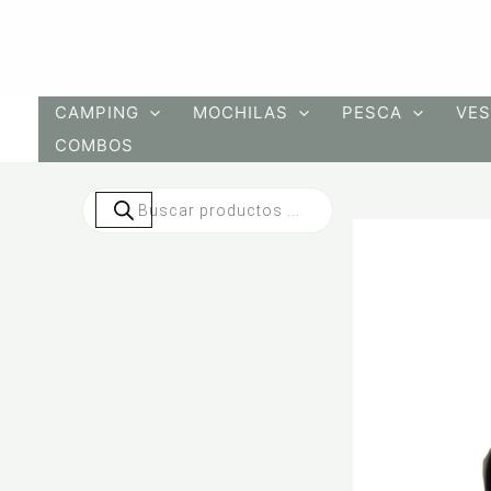
Ir
al
contenido
CAMPING
MOCHILAS
PESCA
VES
COMBOS
Búsqueda
de
productos