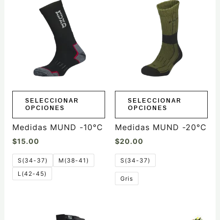
producto
producto
tiene
tiene
múltiples
múltiples
variantes.
variantes.
Las
Las
opciones
opciones
se
se
pueden
pueden
elegir
elegir
SELECCIONAR
SELECCIONAR
OPCIONES
OPCIONES
en
en
la
la
Medidas MUND -10°C
Medidas MUND -20°C
página
página
$
15.00
$
20.00
de
de
producto
producto
S(34-37)
M(38-41)
S(34-37)
L(42-45)
Gris
Este