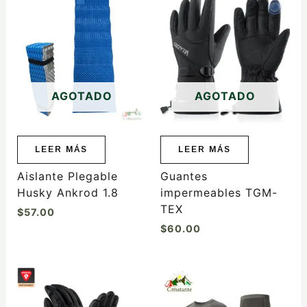
AGOTADO
AGOTADO
LEER MÁS
LEER MÁS
Aislante Plegable
Guantes
Husky Ankrod 1.8
impermeables TGM-
TEX
$
57.00
$
60.00
Este
Este
producto
producto