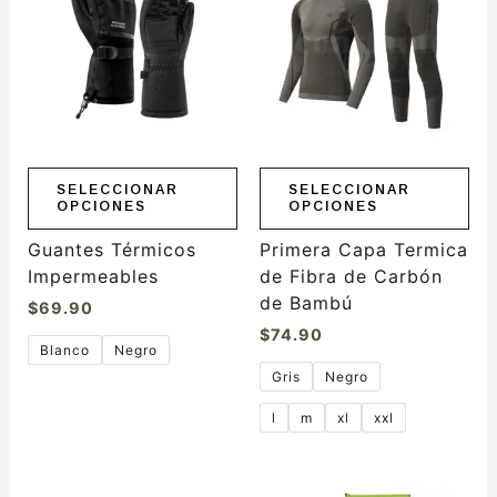
tiene
tiene
múltiples
múltiples
variantes.
variantes.
Las
Las
opciones
opciones
se
se
pueden
pueden
elegir
elegir
SELECCIONAR
SELECCIONAR
OPCIONES
OPCIONES
en
en
la
la
Guantes Térmicos
Primera Capa Termica
página
página
Impermeables
de Fibra de Carbón
de
de
de Bambú
$
69.90
producto
producto
$
74.90
Blanco
Negro
Gris
Negro
l
m
xl
xxl