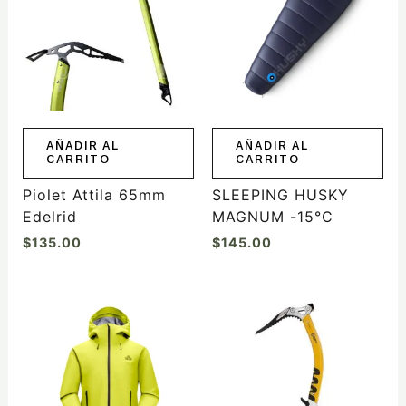
AÑADIR AL
AÑADIR AL
CARRITO
CARRITO
Piolet Attila 65mm
SLEEPING HUSKY
Edelrid
MAGNUM -15°C
$
135.00
$
145.00
Este
producto
tiene
múltiples
variantes.