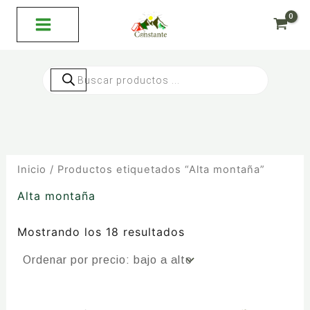
Ordenado
Ir
por
al
precio:
bajo
contenido
a
alto
Búsqueda
de
productos
Inicio
/ Productos etiquetados “Alta montaña”
Alta montaña
Mostrando los 18 resultados
Este
Este