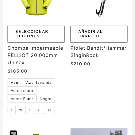
Las
opciones
se
pueden
elegir
SELECCIONAR
AÑADIR AL
OPCIONES
CARRITO
en
la
Chompa Impermeable
Piolet Bandit/Hammer
página
PELLIOT 20,000mm
SinginRock
de
Unisex
$
210.00
producto
$
185.00
Azul
Azul lavanda
Verde claro
Verde Fluor
Negro
l
m
s
xl
xs
Este