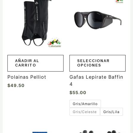
producto
tiene
múltiples
variantes.
Las
opciones
se
pueden
elegir
AÑADIR AL
SELECCIONAR
CARRITO
OPCIONES
en
la
Polainas Pelliot
Gafas Lepirate Baffin
página
4
$
49.50
de
$
55.00
producto
Gris/Amarillo
Gris/Celeste
Gris/Lila