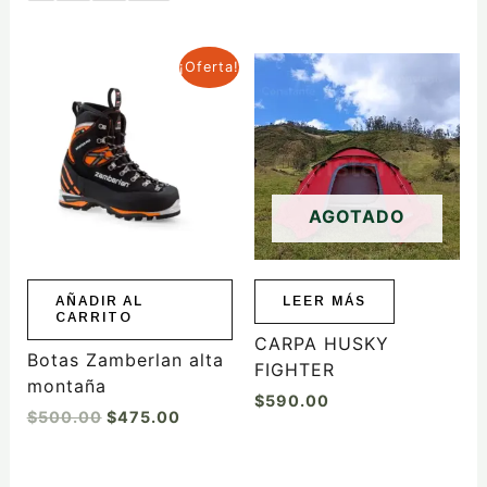
El
El
¡Oferta!
precio
precio
original
actual
era:
es:
$500.00.
$475.00.
AGOTADO
AÑADIR AL
LEER MÁS
CARRITO
CARPA HUSKY
Botas Zamberlan alta
FIGHTER
montaña
$
590.00
$
500.00
$
475.00