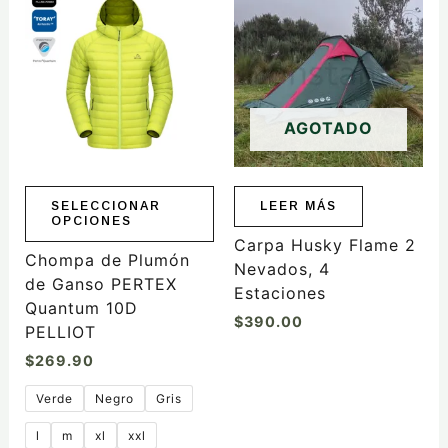
producto
tiene
múltiples
variantes.
Las
AGOTADO
opciones
se
pueden
elegir
SELECCIONAR
LEER MÁS
OPCIONES
en
Carpa Husky Flame 2
la
Chompa de Plumón
Nevados, 4
página
de Ganso PERTEX
Estaciones
de
Quantum 10D
$
390.00
producto
PELLIOT
$
269.90
Verde
Negro
Gris
l
m
xl
xxl