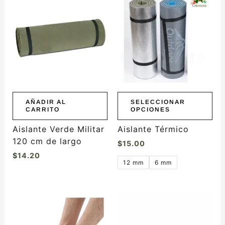
producto
tiene
múltiples
variantes.
Las
opciones
se
pueden
elegir
AÑADIR AL
SELECCIONAR
CARRITO
OPCIONES
en
la
Aislante Verde Militar
Aislante Térmico
página
120 cm de largo
$
15.00
de
$
14.20
producto
12 mm
6 mm