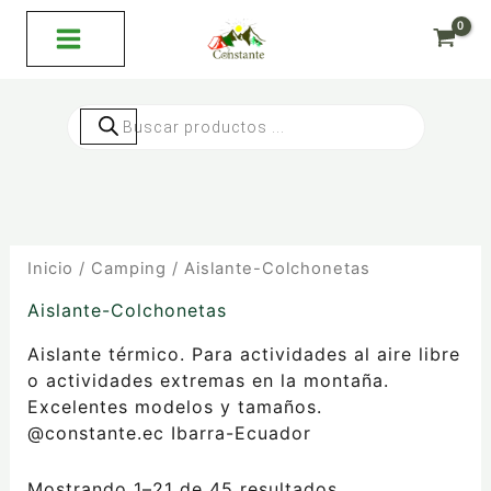
Ordenado
Ir
por
al
precio:
bajo
contenido
a
alto
Búsqueda
de
productos
Inicio
/
Camping
/ Aislante-Colchonetas
Aislante-Colchonetas
Aislante térmico. Para actividades al aire libre
o actividades extremas en la montaña.
Excelentes modelos y tamaños.
@constante.ec Ibarra-Ecuador
Mostrando 1–21 de 45 resultados