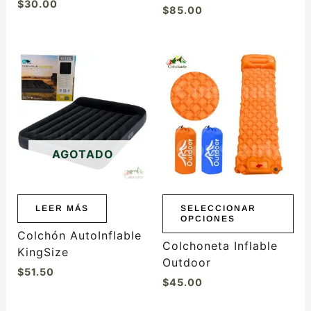
$
30.00
$
85.00
Este
producto
tiene
múltiples
variantes.
Las
AGOTADO
opciones
se
pueden
elegir
LEER MÁS
SELECCIONAR
OPCIONES
en
Colchón AutoInflable
la
Colchoneta Inflable
KingSize
página
Outdoor
$
51.50
de
$
45.00
producto