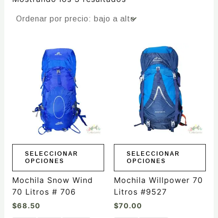
Este
Este
producto
producto
tiene
tiene
múltiples
múltiples
variantes.
variantes.
Las
Las
opciones
opciones
se
se
pueden
pueden
elegir
elegir
SELECCIONAR
SELECCIONAR
OPCIONES
OPCIONES
en
en
la
la
Mochila Snow Wind
Mochila Willpower 70
página
página
70 Litros # 706
Litros #9527
de
de
$
68.50
$
70.00
producto
producto