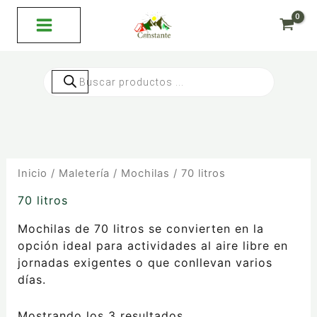
Ordenado
Ir
por
al
precio:
bajo
contenido
a
alto
Búsqueda
de
productos
Inicio
/
Maletería
/
Mochilas
/ 70 litros
70 litros
Mochilas de 70 litros se convierten en la
opción ideal para actividades al aire libre en
jornadas exigentes o que conllevan varios
días.
Mostrando los 3 resultados