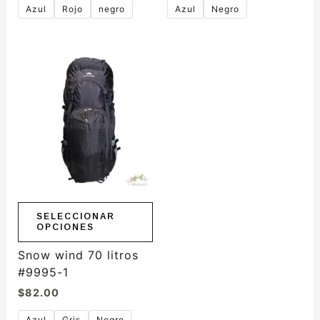
Azul
Rojo
negro
Azul
Negro
Este
producto
tiene
múltiples
variantes.
Las
opciones
se
pueden
elegir
SELECCIONAR
OPCIONES
en
la
Snow wind 70 litros
página
#9995-1
de
$
82.00
producto
Azul
Gris
Negro