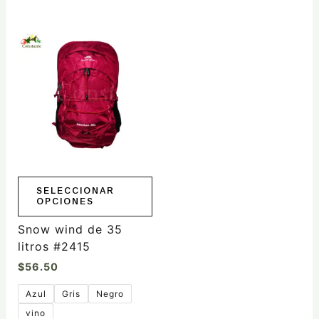
Este
producto
tiene
múltiples
variantes.
Las
opciones
se
pueden
elegir
SELECCIONAR
OPCIONES
en
la
Snow wind de 35
página
litros #2415
de
$
56.50
producto
Azul
Gris
Negro
vino