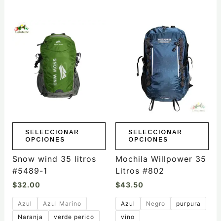
Este
Este
producto
producto
tiene
tiene
múltiples
múltiples
variantes.
variantes.
Las
Las
opciones
opciones
se
se
pueden
pueden
elegir
elegir
SELECCIONAR
SELECCIONAR
OPCIONES
OPCIONES
en
en
la
la
Snow wind 35 litros
Mochila Willpower 35
página
página
#5489-1
Litros #802
de
de
$
32.00
$
43.50
producto
producto
Azul
Azul Marino
Azul
Negro
purpura
Naranja
verde perico
vino