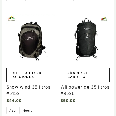
Este
producto
tiene
múltiples
variantes.
Las
opciones
se
pueden
elegir
SELECCIONAR
AÑADIR AL
OPCIONES
CARRITO
en
la
Snow wind 35 litros
Willpower de 35 litros
página
#5152
#9526
de
$
44.00
$
50.00
producto
Azul
Negro