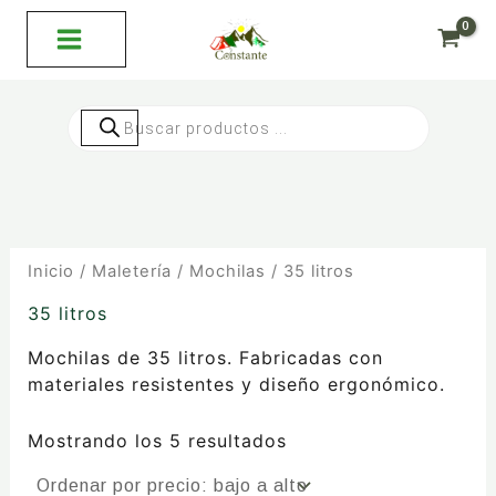
Ordenado
Ir
por
al
precio:
bajo
contenido
a
alto
Búsqueda
de
productos
Inicio
/
Maletería
/
Mochilas
/ 35 litros
35 litros
Mochilas de 35 litros. Fabricadas con
materiales resistentes y diseño ergonómico.
Mostrando los 5 resultados