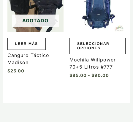
múltiples
hasta
variantes.
$90.00
Las
AGOTADO
opciones
se
pueden
elegir
LEER MÁS
SELECCIONAR
OPCIONES
en
Canguro Táctico
la
Mochila Willpower
Madison
página
70+5 Litros #777
$
25.00
de
$
85.00
-
$
90.00
producto