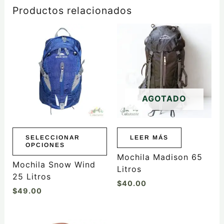
Productos relacionados
Este
producto
tiene
múltiples
variantes.
Las
AGOTADO
opciones
se
pueden
elegir
SELECCIONAR
LEER MÁS
OPCIONES
en
Mochila Madison 65
la
Mochila Snow Wind
Litros
página
25 Litros
$
40.00
de
$
49.00
producto