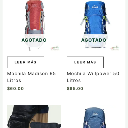
AGOTADO
AGOTADO
LEER MÁS
LEER MÁS
Mochila Madison 95
Mochila Willpower 50
Litros
Litros
$
60.00
$
65.00
Rango
Este
de
producto
precios:
tiene
desde
$85.00