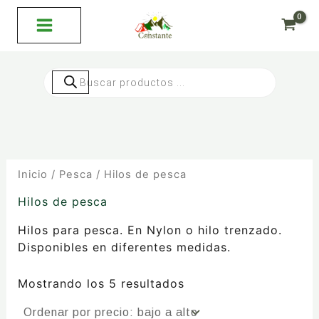
Ordenado
Ir
por
al
precio:
bajo
contenido
a
alto
Búsqueda
de
productos
Inicio
/
Pesca
/ Hilos de pesca
Hilos de pesca
Hilos para pesca. En Nylon o hilo trenzado.
Disponibles en diferentes medidas.
Mostrando los 5 resultados