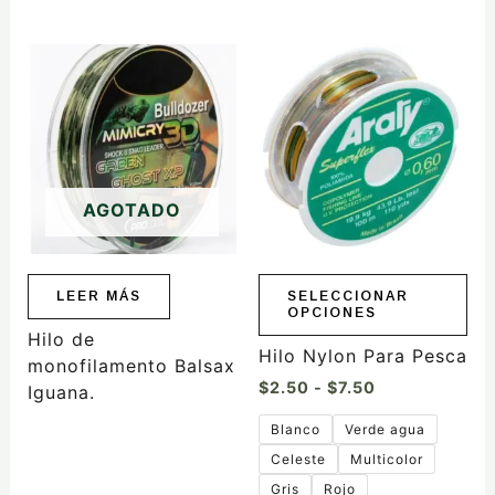
Rango
Este
de
producto
precios:
tiene
desde
$2.50
múltiples
hasta
variantes.
$7.50
Las
AGOTADO
opciones
se
pueden
elegir
LEER MÁS
SELECCIONAR
OPCIONES
en
Hilo de
la
Hilo Nylon Para Pesca
monofilamento Balsax
página
$
2.50
-
$
7.50
Iguana.
de
producto
Blanco
Verde agua
Celeste
Multicolor
Gris
Rojo