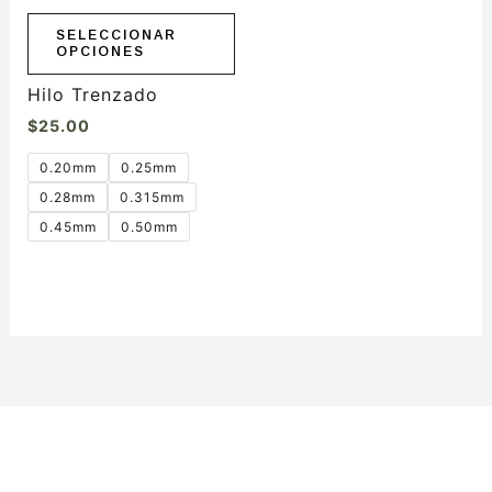
pueden
elegir
SELECCIONAR
OPCIONES
en
la
Hilo Trenzado
página
$
25.00
de
producto
0.20mm
0.25mm
0.28mm
0.315mm
0.45mm
0.50mm