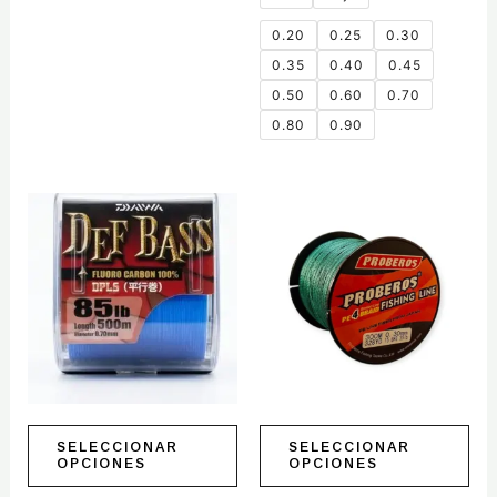
0.20
0.25
0.30
0.35
0.40
0.45
0.50
0.60
0.70
0.80
0.90
Rango
Este
Este
de
producto
producto
precios:
tiene
tiene
desde
$13.50
múltiples
múltiples
hasta
variantes.
variantes.
$30.00
Las
Las
opciones
opciones
se
se
pueden
pueden
elegir
elegir
SELECCIONAR
SELECCIONAR
OPCIONES
OPCIONES
en
en