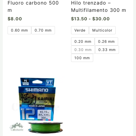
la
la
Fluoro carbono 500
Hilo trenzado –
página
página
m
Multifilamento 300 m
de
de
$
8.00
$
13.50
-
$
30.00
producto
producto
0.60 mm
0.70 mm
Verde
Multicolor
0.20 mm
0.26 mm
0.30 mm
0.33 mm
100 mm
Este
producto
tiene
múltiples
variantes.
Las
opciones
se