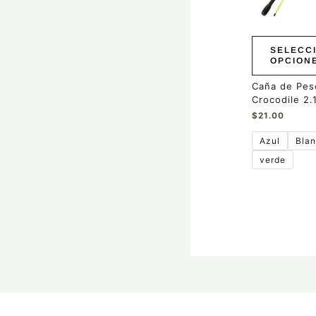
Las
opciones
se
pueden
SELECC
elegir
OPCION
en
la
Caña de Pes
página
Crocodile 2.
de
$
21.00
producto
Azul
Bla
verde