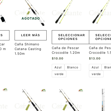
producto
producto
tiene
tiene
múltiples
múltiples
variantes.
variantes.
AGOTADO
Las
Las
opciones
opciones
se
se
pueden
pueden
ÁS
LEER MÁS
SELECCIONAR
SELECC
elegir
elegir
OPCIONES
OPCION
en
en
car
Caña Shimano
la
la
Caña de Pescar
Caña de Pes
10 m
Catana Casting
página
página
Crocodile 1.20m
Crocodile 1
1.50m
de
de
$
10.00
$
13.00
producto
producto
Azul
Blanco
Azul
Bla
verde
verde
Este
producto
tiene
múltiples
variantes.