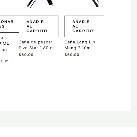
$65.00
IONAR
AÑADIR
AÑADIR
ES
AL
AL
CARRITO
CARRITO
no
Caña de pescar
Caña Long Lin
10 ML
Five Star 1.80 m
Mang 2.10m
.00
$
60.00
$
60.00
10 m