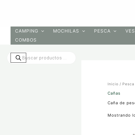
Ir
al
contenido
CAMPING
MOCHILAS
PESCA
VES
COMBOS
Búsqueda
de
productos
Inicio
/
Pesca
Cañas
Caña de pesc
Mostrando lo