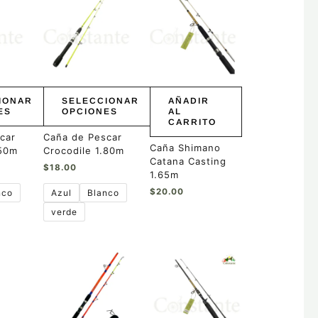
producto
tiene
múltiples
variantes.
Las
opciones
se
pueden
IONAR
SELECCIONAR
AÑADIR
elegir
ES
OPCIONES
AL
CARRITO
en
la
car
Caña de Pescar
Caña Shimano
página
.50m
Crocodile 1.80m
Catana Casting
de
$
18.00
1.65m
producto
$
20.00
nco
Azul
Blanco
verde
Rango
de
precios:
desde
$55.00
hasta