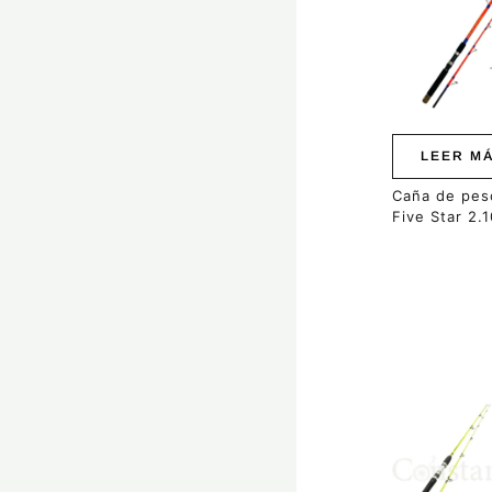
LEER M
Caña de pes
Five Star 2.
Este
producto
tiene
múltiples
variantes.