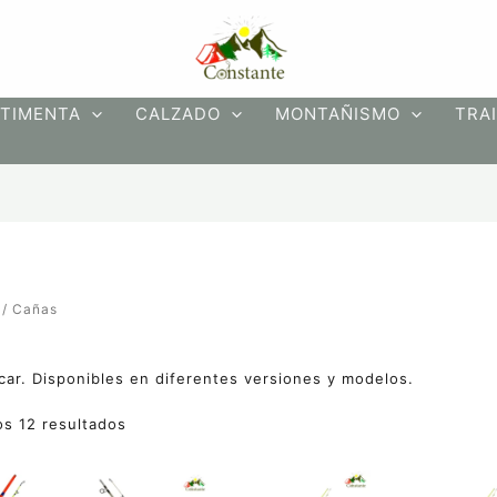
Ordenado
por
precio:
bajo
a
alto
TIMENTA
CALZADO
MONTAÑISMO
TRAI
/ Cañas
ar. Disponibles en diferentes versiones y modelos.
s 12 resultados
Este
Este