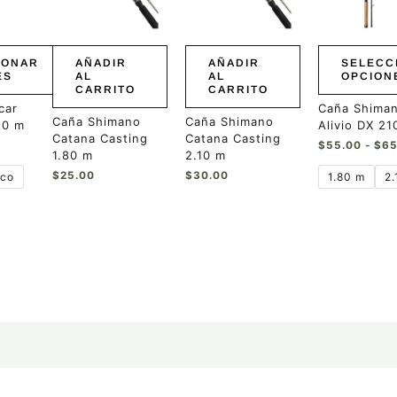
Las
opciones
se
pueden
IONAR
AÑADIR
AÑADIR
SELECC
elegir
ES
AL
AL
OPCION
CARRITO
CARRITO
en
la
car
Caña Shima
Caña Shimano
Caña Shimano
página
10 m
Alivio DX 2
Catana Casting
Catana Casting
de
$
55.00
-
$
65
1.80 m
2.10 m
producto
$
25.00
$
30.00
nco
1.80 m
2.