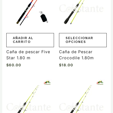
múltiples
variantes.
Las
opciones
se
pueden
elegir
AÑADIR AL
SELECCIONAR
CARRITO
OPCIONES
en
la
Caña de pescar Five
Caña de Pescar
página
Star 1.80 m
Crocodile 1.80m
de
$
60.00
$
18.00
producto
Este
Este
producto
producto
tiene
tiene
múltiples
múltiples
variantes.
variantes.
Las
Las