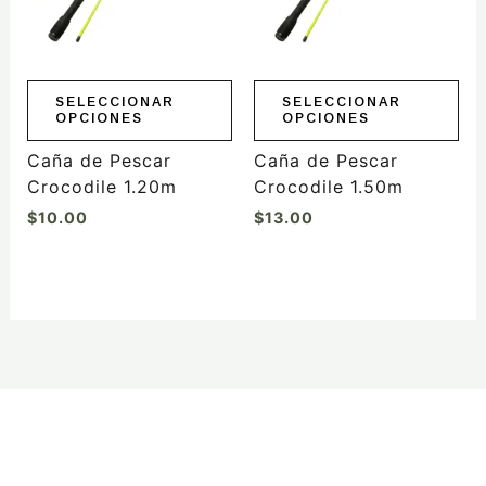
opciones
opciones
se
se
pueden
pueden
elegir
elegir
SELECCIONAR
SELECCIONAR
OPCIONES
OPCIONES
en
en
la
la
Caña de Pescar
Caña de Pescar
página
página
Crocodile 1.20m
Crocodile 1.50m
de
de
$
10.00
$
13.00
producto
producto