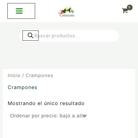
Ir
al
contenido
Búsqueda
de
productos
Inicio
/ Crampones
Crampones
Mostrando el único resultado