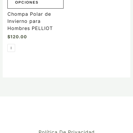
OPCIONES
en
la
Chompa Polar de
página
Invierno para
de
Hombres PELLIOT
producto
$
120.00
l
Política De Privacidad