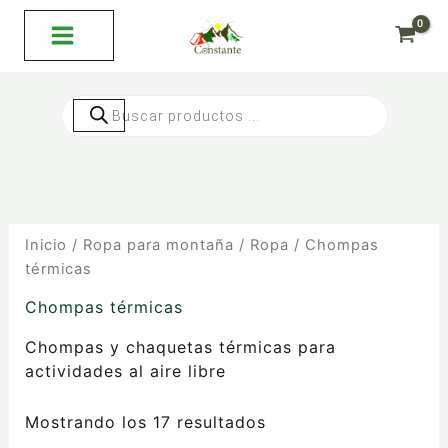
Ordenado
Ir
por
al
precio:
bajo
contenido
a
alto
Búsqueda
de
productos
Inicio
/
Ropa para montaña
/
Ropa
/ Chompas
térmicas
Chompas térmicas
Chompas y chaquetas térmicas para
actividades al aire libre
Mostrando los 17 resultados