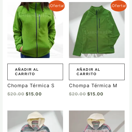
El
El
El
El
¡Oferta!
¡Oferta!
precio
precio
precio
precio
original
actual
original
actual
era:
es:
era:
es:
$20.00.
$15.00.
$20.00.
$15.00.
AÑADIR AL
AÑADIR AL
CARRITO
CARRITO
Chompa Térmica S
Chompa Térmica M
$
20.00
$
15.00
$
20.00
$
15.00