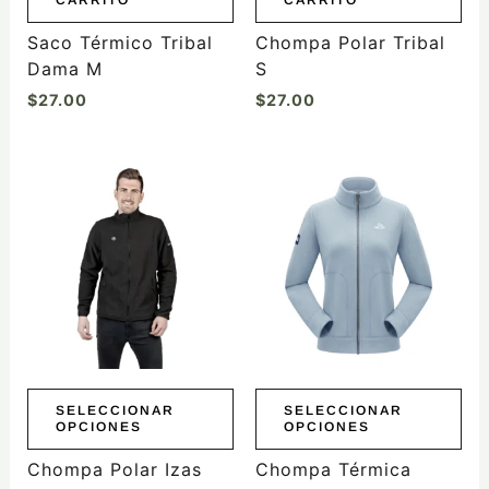
CARRITO
CARRITO
Saco Térmico Tribal
Chompa Polar Tribal
Dama M
S
$
27.00
$
27.00
Este
Este
producto
producto
tiene
tiene
múltiples
múltiples
variantes.
variantes.
Las
Las
opciones
opciones
se
se
pueden
pueden
elegir
elegir
SELECCIONAR
SELECCIONAR
OPCIONES
OPCIONES
en
en
la
la
Chompa Polar Izas
Chompa Térmica
página
página