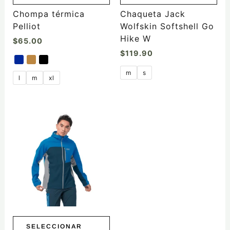
la
la
Chompa térmica
Chaqueta Jack
página
página
Pelliot
Wolfskin Softshell Go
de
de
Hike W
$
65.00
producto
producto
$
119.90
m
s
l
m
xl
Este
producto
tiene
múltiples
variantes.
Las
opciones
se
pueden
elegir
SELECCIONAR