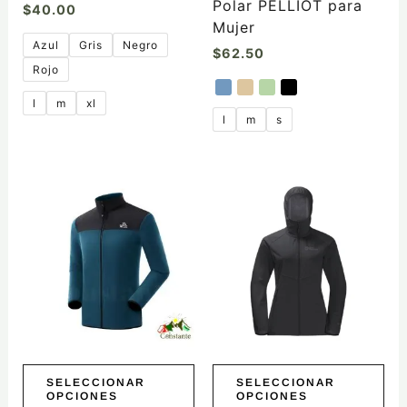
Polar PELLIOT para
$
40.00
de
de
Mujer
producto
producto
Azul
Gris
Negro
$
62.50
Rojo
l
m
xl
l
m
s
Este
Este
producto
producto
tiene
tiene
múltiples
múltiples
variantes.
variantes.
Las
Las
opciones
opciones
se
se
pueden
pueden
elegir
elegir
SELECCIONAR
SELECCIONAR
OPCIONES
OPCIONES
en
en