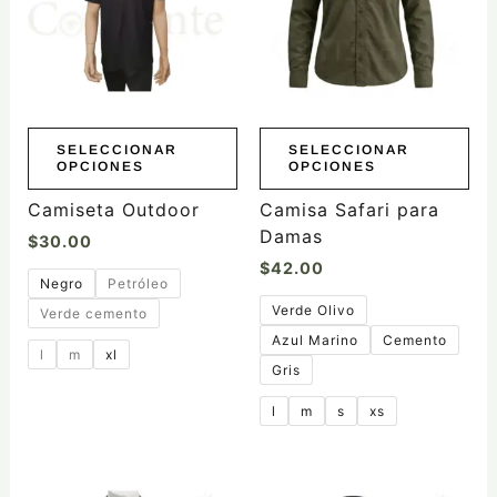
variantes.
variantes.
Las
Las
opciones
opciones
se
se
pueden
pueden
elegir
elegir
SELECCIONAR
SELECCIONAR
OPCIONES
OPCIONES
en
en
la
la
Camiseta Outdoor
Camisa Safari para
página
página
Damas
$
30.00
de
de
$
42.00
producto
producto
Negro
Petróleo
Verde Olivo
Verde cemento
Azul Marino
Cemento
l
m
xl
Gris
l
m
s
xs
Este