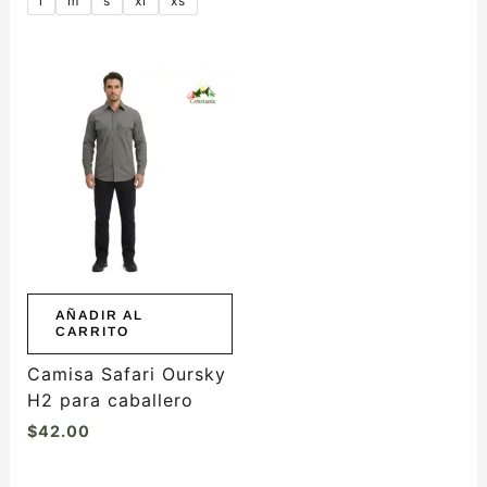
l
m
s
xl
xs
AÑADIR AL
CARRITO
Camisa Safari Oursky
H2 para caballero
$
42.00