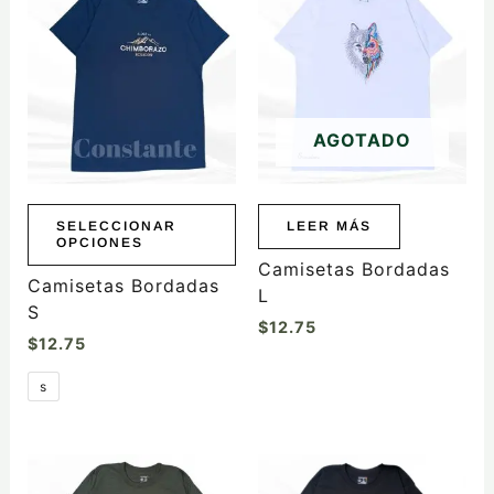
producto
tiene
múltiples
variantes.
Las
AGOTADO
opciones
se
pueden
elegir
SELECCIONAR
LEER MÁS
OPCIONES
en
Camisetas Bordadas
la
Camisetas Bordadas
L
página
S
$
12.75
de
$
12.75
producto
s