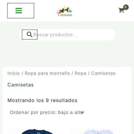
Ordenado
Ir
por
al
precio:
bajo
contenido
a
alto
Búsqueda
de
productos
Inicio
/
Ropa para montaña
/
Ropa
/ Camisetas
Camisetas
Mostrando los 9 resultados
Este