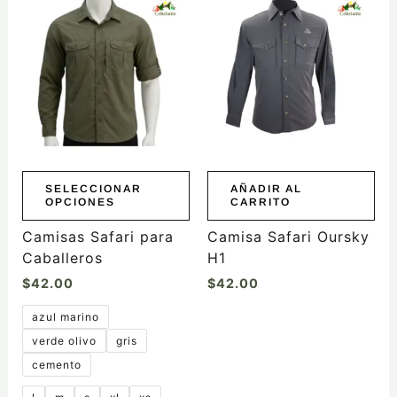
producto
tiene
múltiples
variantes.
Las
opciones
se
pueden
elegir
SELECCIONAR
AÑADIR AL
OPCIONES
CARRITO
en
la
Camisas Safari para
Camisa Safari Oursky
página
Caballeros
H1
de
$
42.00
$
42.00
producto
azul marino
verde olivo
gris
cemento