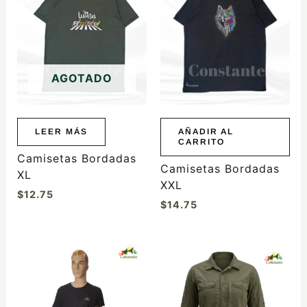
AGOTADO
LEER MÁS
AÑADIR AL
CARRITO
Camisetas Bordadas
Camisetas Bordadas
XL
XXL
$
12.75
$
14.75
Este
Este
producto
producto
tiene
tiene
múltiples
múltiples