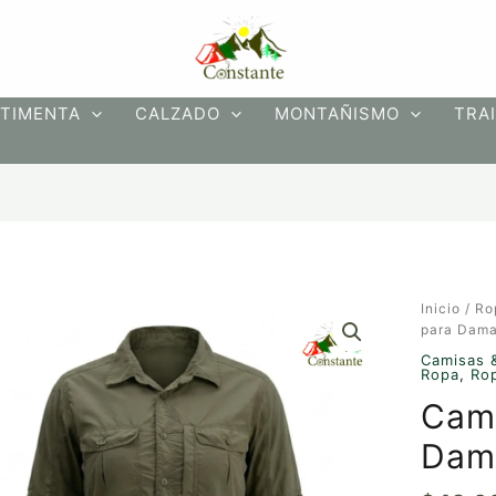
TIMENTA
CALZADO
MONTAÑISMO
TRAI
Camisa
Inicio
/
Ro
Safari
para Dam
para
Camisas 
Damas
Ropa
,
Ro
cantidad
Cami
Dam