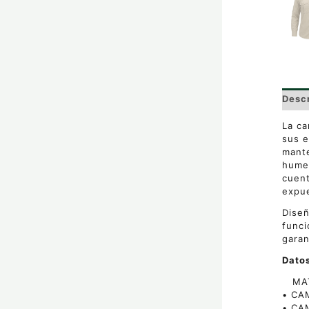
Desc
La ca
sus e
mante
humed
cuent
expu
Diseñ
funci
garan
Dato
MATE
• CA
• CA