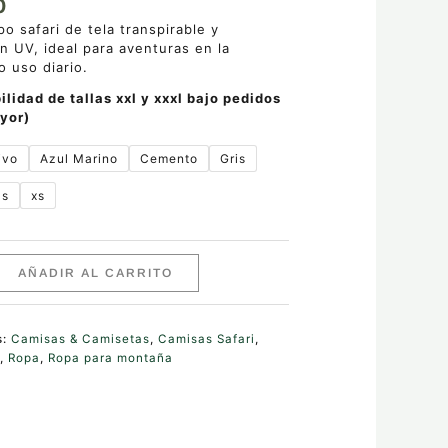
0
po safari de tela transpirable y
n UV, ideal para aventuras en la
 uso diario.
ilidad de tallas xxl y xxxl bajo pedidos
yor)
ivo
Azul Marino
Cemento
Gris
s
xs
AÑADIR AL CARRITO
s:
Camisas & Camisetas
,
Camisas Safari
,
s
,
Ropa
,
Ropa para montaña