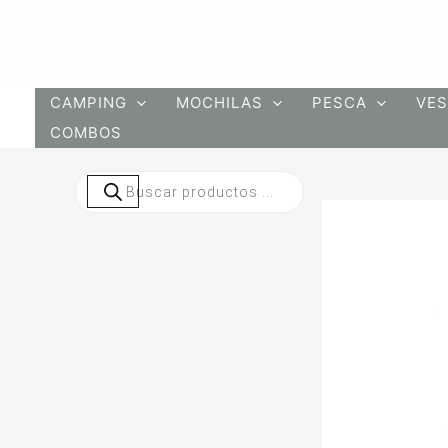
Ir
al
contenido
CAMPING
MOCHILAS
PESCA
VES
COMBOS
Búsqueda
de
productos