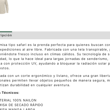
ripción
Información adicional
Valoraciones (0)
misa tipo safari es la prenda perfecta para quienes buscan co
xpediciones al aire libre. Fabricada con una tela transpirable,
niéndote fresco incluso en climas cálidos. Su tecnología de s
ad, lo que la hace ideal para largas jornadas de senderismo, 
a con protección UV, ayudando a bloquear la radiación solar 
estos.
ada con un corte ergonómico y liviano, ofrece una gran libert
onales permiten llevar objetos pequeños de manera segura, m
tizan durabilidad en cualquier aventura.
s Técnicos:
RIAL 100% NAILON
MISA DE SECADO RÁPIDO
MISA MANGA LARGA