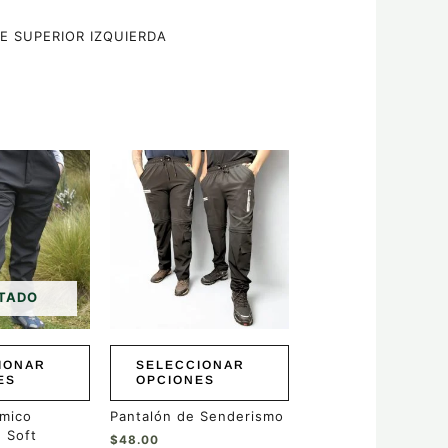
E SUPERIOR IZQUIERDA
Este
producto
tiene
múltiples
variantes.
Las
opciones
se
TADO
pueden
elegir
en
IONAR
SELECCIONAR
la
ES
OPCIONES
página
de
rmico
Pantalón de Senderismo
producto
 Soft
$
48.00