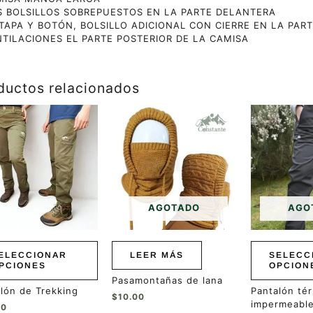
S BOLSILLOS SOBREPUESTOS EN LA PARTE DELANTERA
TAPA Y BOTÓN, BOLSILLO ADICIONAL CON CIERRE EN LA PART
NTILACIONES EL PARTE POSTERIOR DE LA CAMISA
ductos relacionados
Este
ucto
producto
tiene
ples
múltiples
ntes.
variantes.
Las
ones
opciones
se
AGOTADO
AGO
en
pueden
r
elegir
en
ELECCIONAR
LEER MÁS
SELECC
la
PCIONES
OPCION
a
página
Pasamontañas de lana
de
lón de Trekking
Pantalón té
ucto
producto
$
10.00
impermeable
00