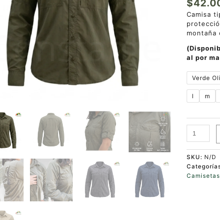
$
42.0
Camisa ti
protecció
montaña o
(Disponib
al por ma
Verde Ol
l
m
SKU:
N/D
Categoría
Camiseta