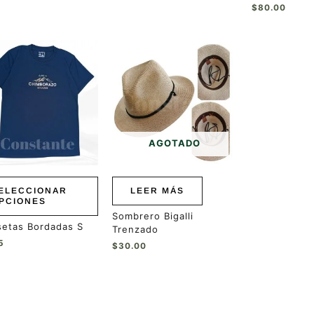
$
80.00
ucto
ples
ntes.
ones
AGOTADO
en
r
ELECCIONAR
LEER MÁS
PCIONES
a
Sombrero Bigalli
setas Bordadas S
Trenzado
ucto
5
$
30.00