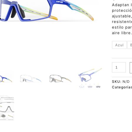
Adaptan l
protecció
ajustable
resistent
estilo pa
aire libre
Azul
SKU:
N/D
Categoría