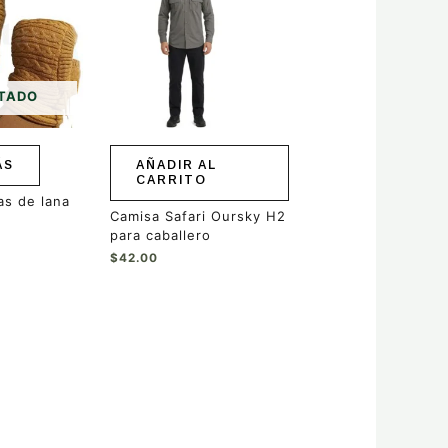
TADO
ÁS
AÑADIR AL
CARRITO
s de lana
Camisa Safari Oursky H2
para caballero
$
42.00