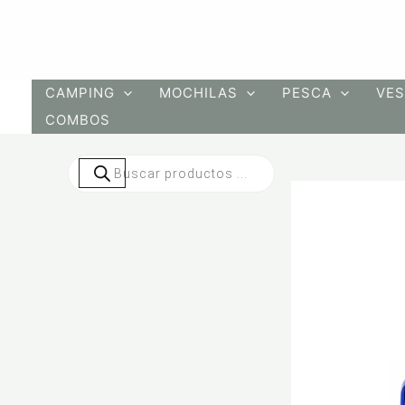
Ir
al
contenido
CAMPING
MOCHILAS
PESCA
VES
COMBOS
Búsqueda
de
productos