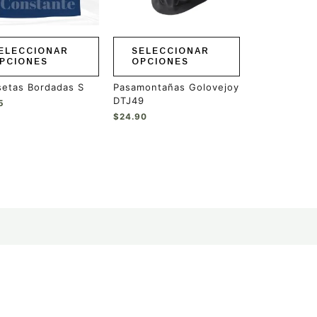
en
pueden
r
elegir
en
ELECCIONAR
SELECCIONAR
la
PCIONES
OPCIONES
a
página
de
setas Bordadas S
Pasamontañas Golovejoy
ucto
producto
DTJ49
5
$
24.90