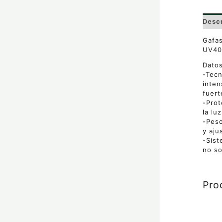
Desc
Gafas
UV40
Datos
-Tecn
inten
fuert
-Prot
la lu
-Peso
y aju
-Sist
no so
Pro
Este
prod
tiene