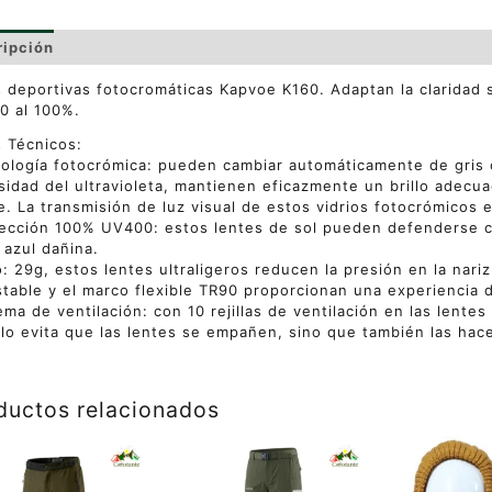
ripción
Información adicional
Valoraciones (0)
 deportivas fotocromáticas Kapvoe K160. Adaptan la claridad 
0 al 100%.
 Técnicos:
ología fotocrómica: pueden cambiar automáticamente de gris c
sidad del ultravioleta, mantienen eficazmente un brillo adecua
e. La transmisión de luz visual de estos vidrios fotocrómicos 
ección 100% UV400: estos lentes de sol pueden defenderse c
z azul dañina.
: 29g, estos lentes ultraligeros reducen la presión en la nariz
stable y el marco flexible TR90 proporcionan una experiencia
ema de ventilación: con 10 rejillas de ventilación en las lentes
lo evita que las lentes se empañen, sino que también las hac
ductos relacionados
Este
ucto
producto
tiene