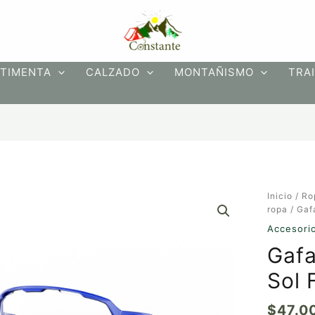
TIMENTA
CALZADO
MONTAÑISMO
TRAI
Gafas
Inicio
/
Ro
Deportiv
ropa
/
Gaf
de
Accesori
Sol
Gafa
Fotocrom
cantidad
Sol 
$
47.0