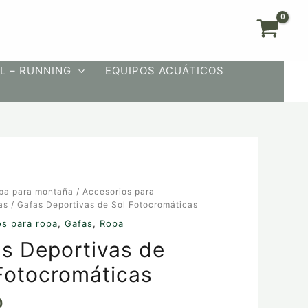
L – RUNNING
EQUIPOS ACUÁTICOS
pa para montaña
/
Accesorios para
as
as
/ Gafas Deportivas de Sol Fotocromáticas
os para ropa
,
Gafas
,
Ropa
s Deportivas de
áticas
Fotocromáticas
0