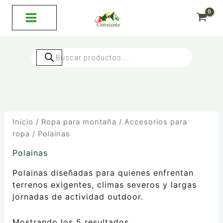
Ordenado
Ir
por
al
precio:
bajo
contenido
a
alto
Búsqueda
de
productos
Inicio
/
Ropa para montaña
/
Accesorios para
ropa
/ Polainas
Polainas
Polainas diseñadas para quienes enfrentan
terrenos exigentes, climas severos y largas
jornadas de actividad outdoor.
Mostrando los 5 resultados