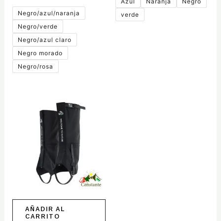
producto
producto
Azul
Naranja
Negro
Negro/azul/naranja
verde
Negro/verde
Negro/azul claro
Negro morado
Negro/rosa
AÑADIR AL
CARRITO