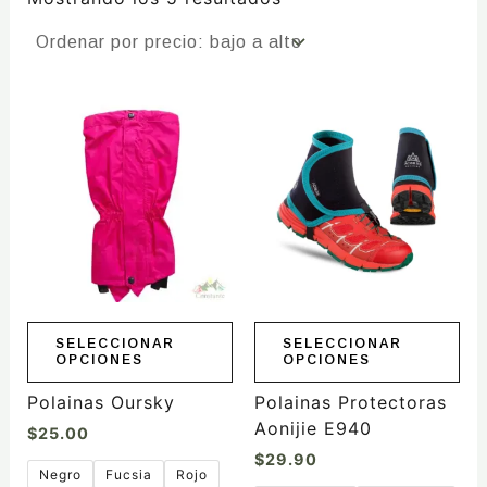
Este
Este
producto
producto
tiene
tiene
múltiples
múltiples
variantes.
variantes.
Las
Las
opciones
opciones
se
se
pueden
pueden
elegir
elegir
SELECCIONAR
SELECCIONAR
OPCIONES
OPCIONES
en
en
la
la
Polainas Oursky
Polainas Protectoras
página
página
Aonijie E940
$
25.00
de
de
$
29.90
producto
producto
Negro
Fucsia
Rojo