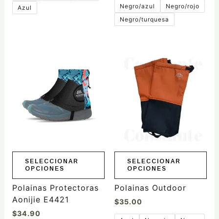
Negro/azul
Negro/rojo
Azul
Negro/turquesa
Este
Este
producto
producto
tiene
tiene
múltiples
múltiples
variantes.
variantes.
Las
Las
opciones
opciones
se
se
pueden
pueden
elegir
elegir
SELECCIONAR
SELECCIONAR
OPCIONES
OPCIONES
en
en
la
la
Polainas Protectoras
Polainas Outdoor
página
página
Aonijie E4421
$
35.00
de
de
$
34.90