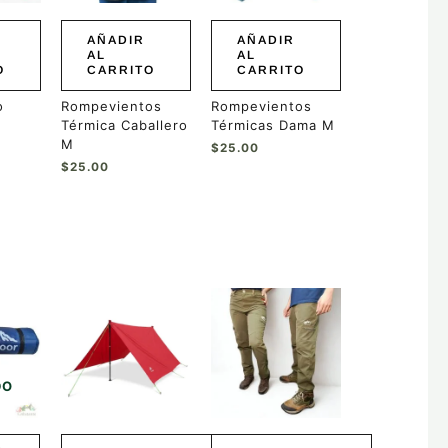
AÑADIR
AÑADIR
AL
AL
O
CARRITO
CARRITO
o
Rompevientos
Rompevientos
Térmica Caballero
Térmicas Dama M
M
$
25.00
$
25.00
Este
Este
producto
producto
tiene
tiene
múltiples
múltiples
variantes.
variantes.
DO
Las
Las
opciones
opciones
se
se
pueden
pueden