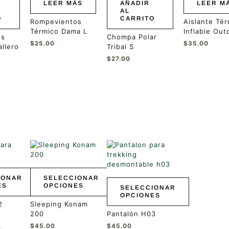
LEER MÁS
AÑADIR
LEER M
AL
O
CARRITO
Rompevientos
Aislante Té
Térmico Dama L
Inflable Out
os
Chompa Polar
$
25.00
$
35.00
llero
Tribal S
$
27.00
Este
Este
producto
producto
tiene
tiene
múltiples
múltiples
IONAR
SELECCIONAR
variantes.
variantes.
ES
OPCIONES
SELECCIONAR
Las
Las
OPCIONES
opciones
opciones
2
Sleeping Konam
se
se
200
Pantalón H03
pueden
pueden
$
45.00
$
45.00