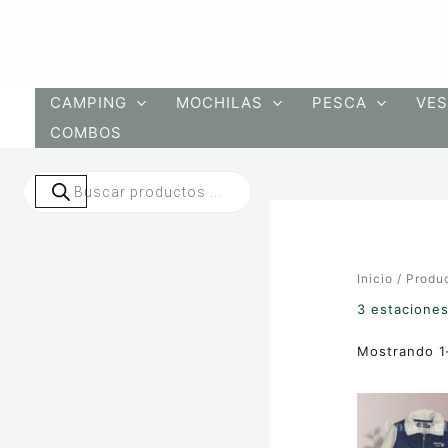
Ir
al
contenido
CAMPING
MOCHILAS
PESCA
VES
COMBOS
Búsqueda
de
productos
Inicio
/ Produc
3 estacione
Mostrando 1
Este
producto
tiene