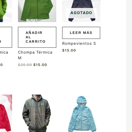
0.
$15.00.
$20.00.
$15.00.
AGOTADO
AÑADIR
LEER MÁS
AL
O
CARRITO
Rompevientos S
$
15.00
mica
Chompa Térmica
M
00
$
20.00
$
15.00