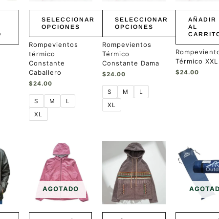
se
se
pueden
pueden
SELECCIONAR
SELECCIONAR
AÑADIR
elegir
elegir
OPCIONES
OPCIONES
AL
O
CARRIT
en
en
la
la
Rompevientos
Rompevientos
Rompevient
página
página
térmico
Térmico
Térmico XXL
de
de
Constante
Constante Dama
producto
producto
Caballero
$
24.00
$
24.00
$
24.00
S
M
L
S
M
L
XL
XL
AGOTADO
AGOTA