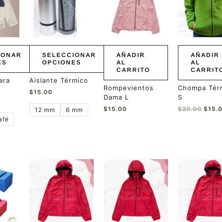
múltiples
$20.0
variantes.
Las
opciones
se
pueden
IONAR
SELECCIONAR
AÑADIR
AÑADIR
elegir
ES
OPCIONES
AL
AL
CARRITO
CARRIT
en
la
ara
Aislante Térmico
Rompevientos
Chompa Tér
página
$
15.00
Dama L
S
de
producto
$
15.00
$
20.00
$
15.
12 mm
6 mm
afé
Este
Este
producto
producto
tiene
tiene
múltiples
múltiples
variantes.
variantes.
Las
Las
opciones
opciones