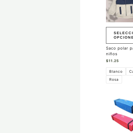
múltiples
variantes.
Las
opciones
se
pueden
SELECC
elegir
OPCION
en
la
Saco polar p
página
niños
de
$
11.25
producto
Blanco
C
Rosa