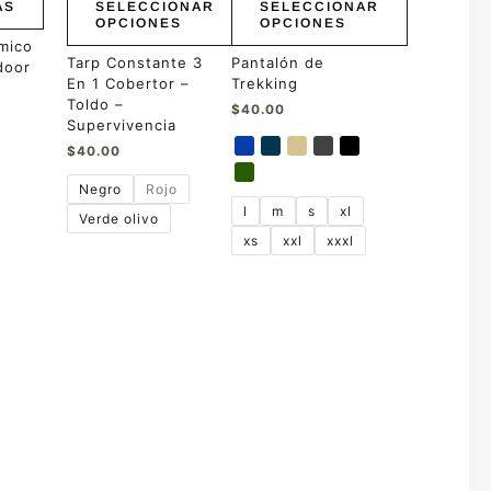
ÁS
SELECCIONAR
SELECCIONAR
elegir
elegir
OPCIONES
OPCIONES
en
en
rmico
la
la
Tarp Constante 3
Pantalón de
door
página
página
En 1 Cobertor –
Trekking
de
de
Toldo –
$
40.00
producto
producto
Supervivencia
$
40.00
Negro
Rojo
l
m
s
xl
Verde olivo
xs
xxl
xxxl