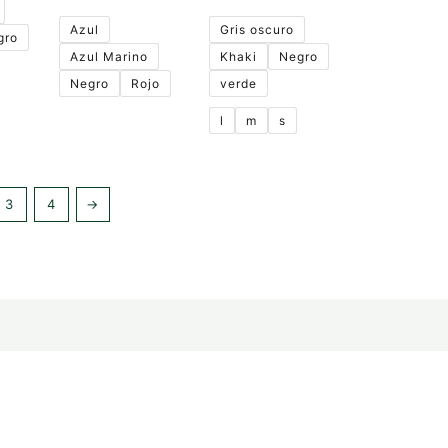
elegir
elegir
en
en
Azul
Gris oscuro
gro
la
la
Azul Marino
Khaki
Negro
página
página
de
de
Negro
Rojo
verde
producto
producto
l
m
s
3
4
→