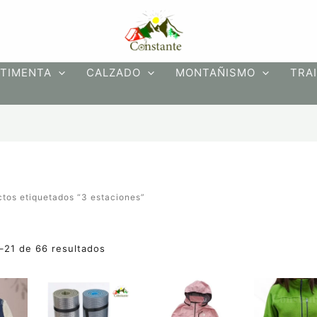
Ordenado
por
precio:
bajo
a
alto
TIMENTA
CALZADO
MONTAÑISMO
TRAI
tos etiquetados “3 estaciones”
s
–21 de 66 resultados
El
Este
preci
producto
origin
tiene
era: