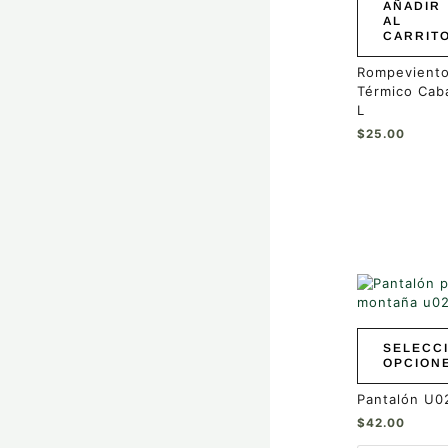
AÑADIR
AL
CARRIT
Rompevient
Térmico Caba
L
$
25.00
Este
producto
tiene
múltiples
SELECC
variantes.
OPCION
Las
opciones
Pantalón U0
se
$
42.00
pueden