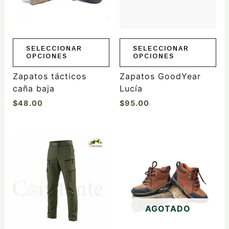
opciones
opciones
se
se
pueden
pueden
elegir
elegir
SELECCIONAR
SELECCIONAR
OPCIONES
OPCIONES
en
en
la
la
Zapatos tácticos
Zapatos GoodYear
página
página
caña baja
Lucía
de
de
$
48.00
$
95.00
producto
producto
Este
producto
tiene
múltiples
variantes.
Las
AGOTADO
opciones
se