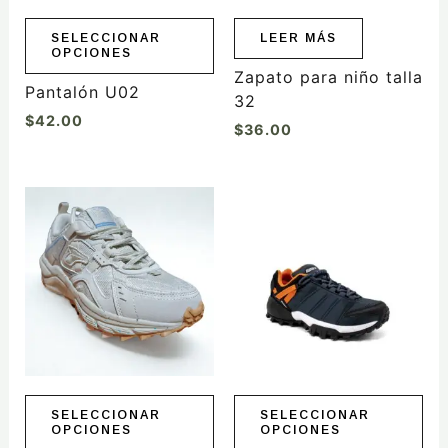
pueden
elegir
SELECCIONAR
LEER MÁS
OPCIONES
en
Zapato para niño talla
la
Pantalón U02
32
página
$
42.00
$
36.00
de
producto
Este
Este
producto
producto
tiene
tiene
múltiples
múltiples
variantes.
variantes.
Las
Las
opciones
opciones
se
se
pueden
pueden
elegir
elegir
SELECCIONAR
SELECCIONAR
OPCIONES
OPCIONES
en
en