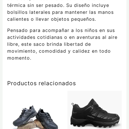
térmica sin ser pesado. Su diseño incluye
bolsillos laterales para mantener las manos
calientes o llevar objetos pequeños.
Pensado para acompañar a los niños en sus
actividades cotidianas o en aventuras al aire
libre, este saco brinda libertad de
movimiento, comodidad y calidez en todo
momento.
Productos relacionados
Este
Este
producto
producto
tiene
tiene
múltiples
múltiples
variantes.
variantes.
Las
Las