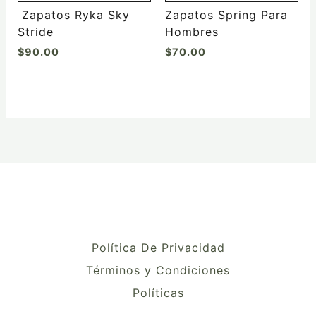
la
la
Zapatos Ryka Sky
Zapatos Spring Para
página
página
Stride
Hombres
de
de
$
90.00
$
70.00
producto
producto
Política De Privacidad
Términos y Condiciones
Políticas