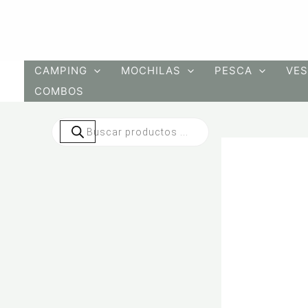
Ir
al
contenido
CAMPING
MOCHILAS
PESCA
VES
COMBOS
Búsqueda
de
productos