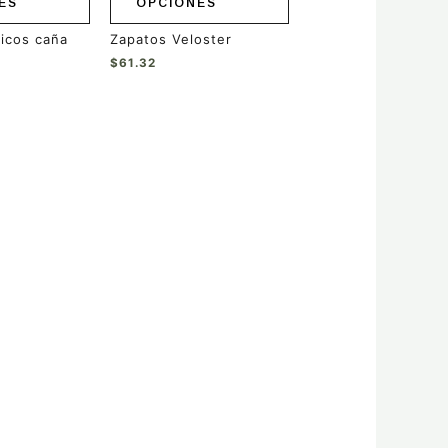
ES
OPCIONES
página
de
ticos caña
Zapatos Veloster
producto
$
61.32