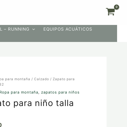
L – RUNNING
EQUIPOS ACUÁTICOS
pa para montaña
/
Calzado
/ Zapato para
 32
Ropa para montaña
,
zapatos para niños
to para niño talla
0