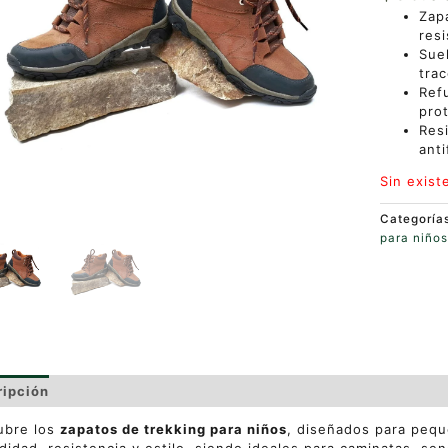
Zapa
res
Sue
trac
Ref
pro
Resi
anti
Sin exist
Categoría
para niño
ripción
Valoraciones (0)
ubre los
zapatos de trekking para niños
, diseñados para peq