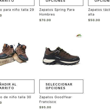
ARRITO
OPCIONES
OPCION
página
página
de
de
o para niño talla 29
Zapatos Spring Para
Zapatos tác
producto
producto
Hombres
alta
00
$
70.00
$
50.00
Este
producto
tiene
múltiples
variantes.
Las
opciones
se
pueden
elegir
en
ÑADIR AL
SELECCIONAR
la
ARRITO
OPCIONES
página
de
o de niño talla 30
Zapatos GoodYear
producto
Francisco
00
$
95.00