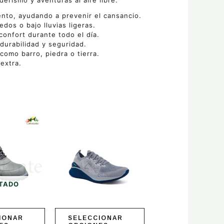
erismo y aventuras al aire libre.
ento, ayudando a prevenir el cansancio.
dos o bajo lluvias ligeras.
confort durante todo el día.
durabilidad y seguridad.
como barro, piedra o tierra.
extra.
Este
producto
tiene
múltiples
variantes.
Las
opciones
se
TADO
pueden
elegir
en
IONAR
SELECCIONAR
la