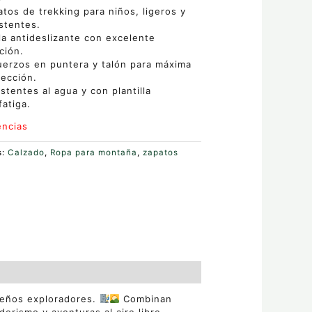
tos de trekking para niños, ligeros y
istentes.
la antideslizante con excelente
ción.
uerzos en puntera y talón para máxima
tección.
stentes al agua y con plantilla
fatiga.
encias
s:
Calzado
,
Ropa para montaña
,
zapatos
s
ueños exploradores.
Combinan