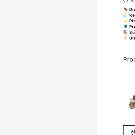
comod
Di
Re
Pl
Pr
Su
Ul
Pro
A