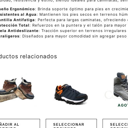
idad, resistencia y estilo, siendo ideales para caminatas, send
seño Ergonómico
: Brinda soporte óptimo para pies en crecimi
sistentes al Agua
: Mantienen los pies secos en terrenos húme
antilla Antifatiga
: Perfecta para largas caminatas, ofreciendo 
otección Total
: Refuerzos en la puntera y el talón para mayor 
ela Antideslizante
: Tracción superior en terrenos irregulares 
traligeros
: Diseñados para mayor comodidad sin agregar peso 
ductos relacionados
Este
Este
producto
producto
tiene
tiene
múltiples
múltiples
variantes.
variantes.
Las
Las
opciones
opciones
se
se
AGO
pueden
pueden
elegir
elegir
en
en
ÑADIR AL
SELECCIONAR
SELECC
la
la