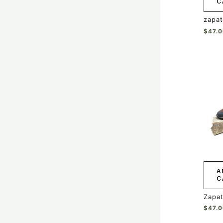
C
zapat
$
47.
A
C
Zapat
$
47.