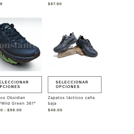
29
$
87.90
Rango
Este
de
ucto
producto
precios:
tiene
desde
ples
múltiples
$88.50
hasta
ntes.
variantes.
$98.00
Las
ones
opciones
se
en
pueden
r
elegir
en
ELECCIONAR
SELECCIONAR
la
PCIONES
OPCIONES
a
página
de
os Obsidian
Zapatos tácticos caña
ucto
producto
/Wild Green 361°
baja
50
-
$
98.00
$
48.00