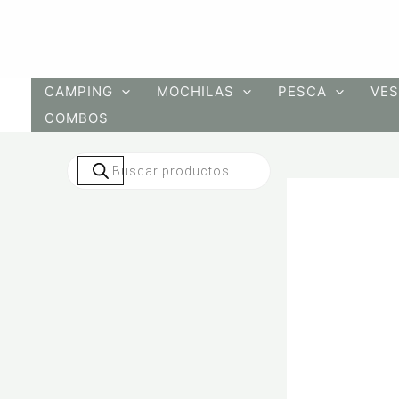
Ir
al
contenido
CAMPING
MOCHILAS
PESCA
VES
COMBOS
Búsqueda
de
productos