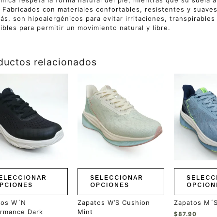
mica respeta la forma natural del pie, mientras que su suela a
 Fabricados con materiales confortables, resistentes y suaves,
s, son hipoalergénicos para evitar irritaciones, transpirable
xibles para permitir un movimiento natural y libre.
ductos relacionados
Este
Este
ucto
producto
producto
tiene
tiene
ples
múltiples
múltiples
ntes.
variantes.
variantes.
Las
Las
ones
opciones
opciones
se
se
en
pueden
pueden
r
elegir
elegir
en
en
ELECCIONAR
SELECCIONAR
SELECC
la
la
PCIONES
OPCIONES
OPCION
a
página
página
de
de
tos W´N
Zapatos W’S Cushion
Zapatos M´
ucto
producto
producto
ormance Dark
Mint
$
87.90