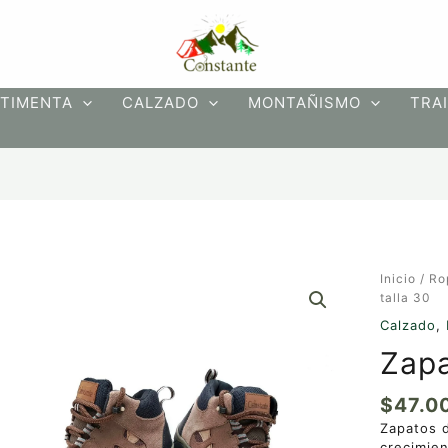
TIMENTA
CALZADO
MONTAÑISMO
TRAI
Zapato
Inicio
/
Ro
de
talla 30
niño
Calzado
,
talla
Zapa
30
cantidad
$
47.0
Zapatos 
crecimien