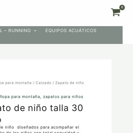
L – RUNNING
EQUIPOS ACUÁTICOS
pa para montaña
/
Calzado
/ Zapato de niño
Ropa para montaña
,
zapatos para niños
to de niño talla 30
0
de niño diseñados para acompañar el
to de los niños con total seguridad y