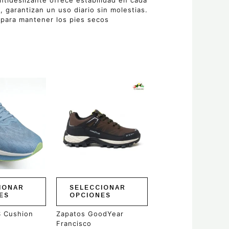
ntideslizante ofrece estabilidad en cada
 garantizan un uso diario sin molestias.
s para mantener los pies secos
Este
producto
tiene
múltiples
variantes.
Las
opciones
se
pueden
elegir
en
IONAR
SELECCIONAR
la
ES
OPCIONES
página
de
S Cushion
Zapatos GoodYear
producto
Francisco