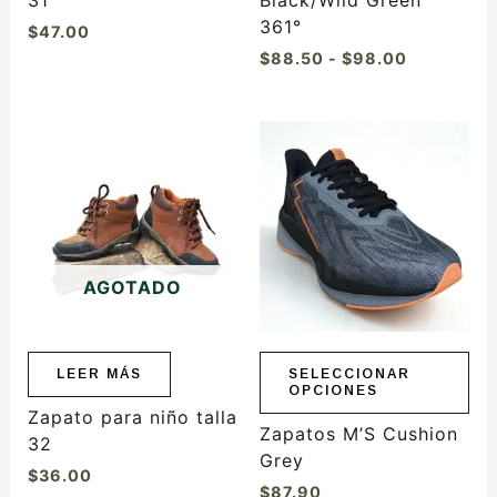
de
361°
$
47.00
producto
$
88.50
-
$
98.00
Este
producto
tiene
múltiples
variantes.
Las
AGOTADO
opciones
se
pueden
elegir
LEER MÁS
SELECCIONAR
OPCIONES
en
Zapato para niño talla
la
Zapatos M’S Cushion
32
página
Grey
$
36.00
de
$
87.90