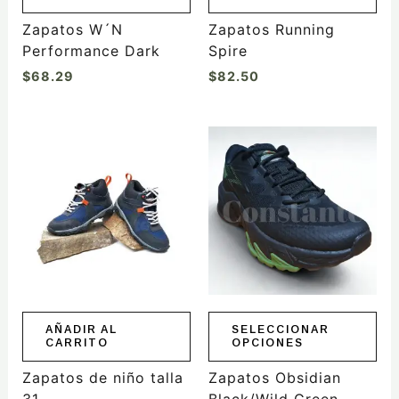
en
en
la
la
Zapatos W´N
Zapatos Running
página
página
Performance Dark
Spire
de
de
$
68.29
$
82.50
producto
producto
Rango
Este
de
producto
precios:
tiene
desde
$88.50
múltiples
hasta
variantes.
$98.00
Las
opciones
se
pueden
elegir
AÑADIR AL
SELECCIONAR
CARRITO
OPCIONES
en
la
Zapatos de niño talla
Zapatos Obsidian
página
31
Black/Wild Green