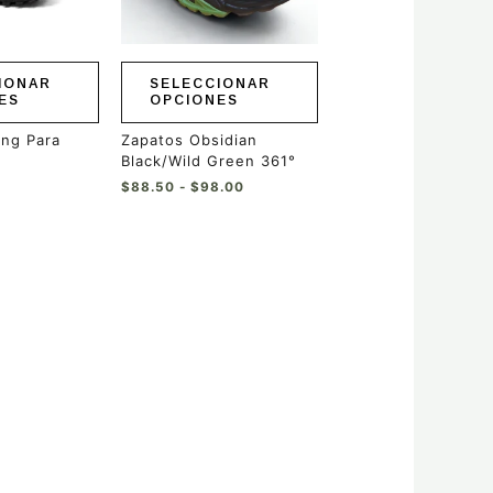
se
pueden
elegir
en
IONAR
SELECCIONAR
la
ES
OPCIONES
página
de
ing Para
Zapatos Obsidian
producto
Black/Wild Green 361°
$
88.50
-
$
98.00