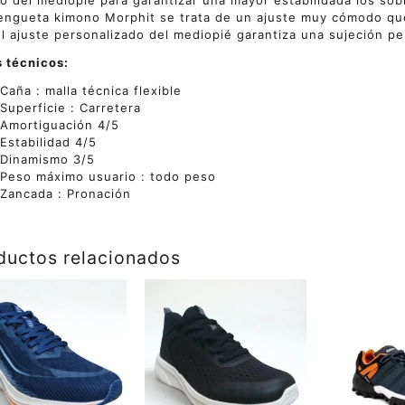
o del mediopié para garantizar una mayor estabilidada los so
engueta kimono Morphit se trata de un ajuste muy cómodo que
el ajuste personalizado del mediopié garantiza una sujeción pe
 técnicos:
Caña : malla técnica flexible
Superficie : Carretera
Amortiguación 4/5
Estabilidad 4/5
Dinamismo 3/5
Peso máximo usuario : todo peso
Zancada : Pronación
ductos relacionados
Este
Este
ucto
producto
producto
tiene
tiene
ples
múltiples
múltiples
ntes.
variantes.
variantes.
Las
Las
ones
opciones
opciones