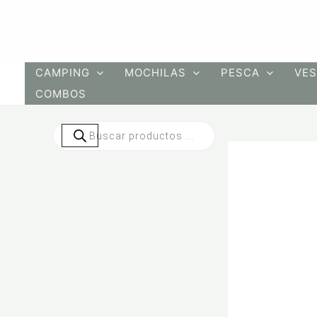
Ir
al
contenido
CAMPING
MOCHILAS
PESCA
VES
COMBOS
Búsqueda
de
productos