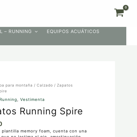
L – RUNNING
EQUIPOS ACUÁTICOS
pa para montaña
/
Calzado
/ Zapatos
pire
Running
,
Vestimenta
tos Running Spire
0
 plantilla memory foam, cuenta con una
 que no lastima el pie, amortiguación