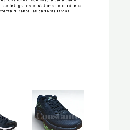
brepronadores. Además, la caña tiene
 se integra en el sistema de cordones.
rfecta durante las carreras largas.
Rango
Este
de
producto
precios:
tiene
desde
múltiples
$88.50
hasta
variantes.
$98.00
Las
opciones