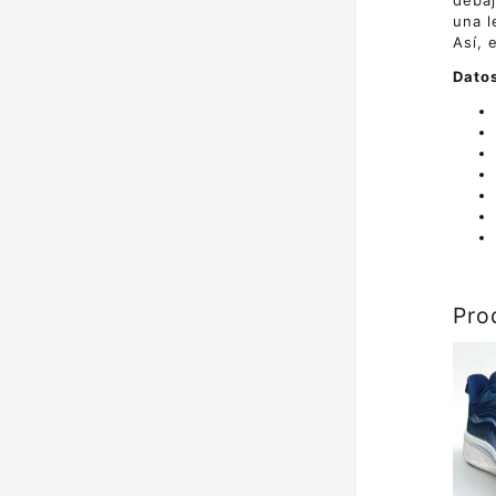
debaj
una l
Así, 
Datos
Pro
Este
prod
tiene
múlti
varia
Las
opci