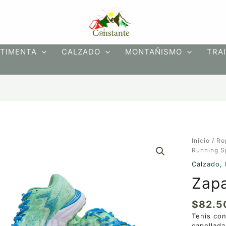
TIMENTA
CALZADO
MONTAÑISMO
TRAI
Zapatos
Inicio
/
Ro
Running
Running S
Spire
Calzado
,
cantidad
Zapa
$
82.5
Tenis con
capellada