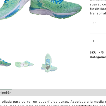
suave, c
flexibili
transpirab
36
SKU:
N/D
Categoría
ripción
Información adicional
Valoraciones (0)
rollada para correr en superficies duras. Asociada a la media 