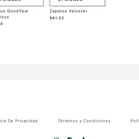
a
página
de
tos GoodYear
Zapatos Veloster
ucto
producto
isco
$
61.32
00
tica De Privacidad
Términos y Condiciones
Polí