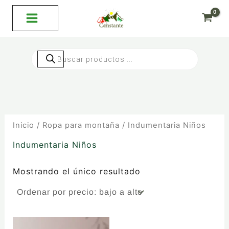
Ir
al
contenido
Búsqueda
de
productos
Inicio
/
Ropa para montaña
/ Indumentaria Niños
Indumentaria Niños
Mostrando el único resultado
Este