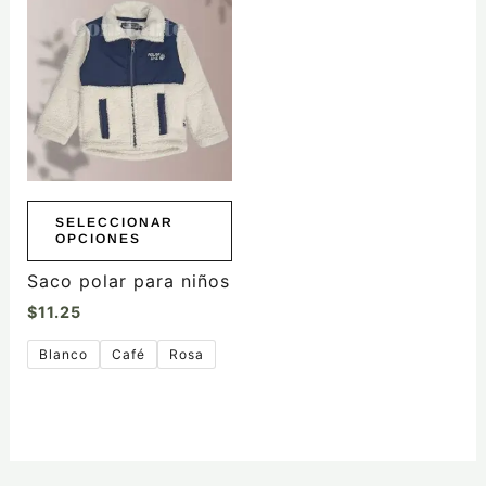
producto
tiene
múltiples
variantes.
Las
opciones
se
pueden
elegir
SELECCIONAR
OPCIONES
en
la
Saco polar para niños
página
$
11.25
de
producto
Blanco
Café
Rosa