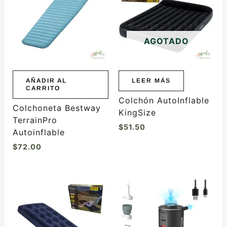
AGOTADO
AÑADIR AL
LEER MÁS
CARRITO
Colchón AutoInflable
Colchoneta Bestway
KingSize
TerrainPro
$
51.50
Autoinflable
$
72.00