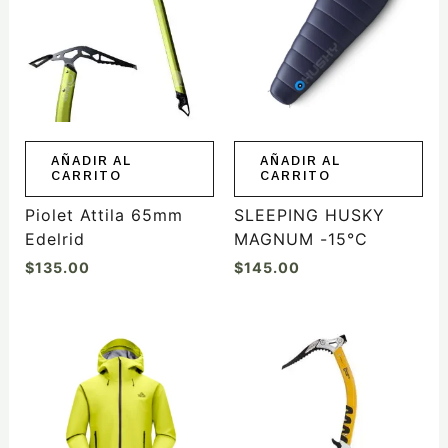
AÑADIR AL
AÑADIR AL
CARRITO
CARRITO
Piolet Attila 65mm
SLEEPING HUSKY
Edelrid
MAGNUM -15°C
$
135.00
$
145.00
Este
producto
tiene
múltiples
variantes.