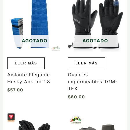
AGOTADO
AGOTADO
LEER MÁS
LEER MÁS
Aislante Plegable
Guantes
Husky Ankrod 1.8
impermeables TGM-
TEX
$
57.00
$
60.00
Este
Este
producto
producto