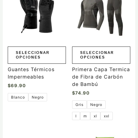
tiene
tiene
múltiples
múltiples
variantes.
variantes.
Las
Las
opciones
opciones
se
se
pueden
pueden
elegir
elegir
SELECCIONAR
SELECCIONAR
OPCIONES
OPCIONES
en
en
la
la
Guantes Térmicos
Primera Capa Termica
página
página
Impermeables
de Fibra de Carbón
de
de
de Bambú
$
69.90
producto
producto
$
74.90
Blanco
Negro
Gris
Negro
l
m
xl
xxl