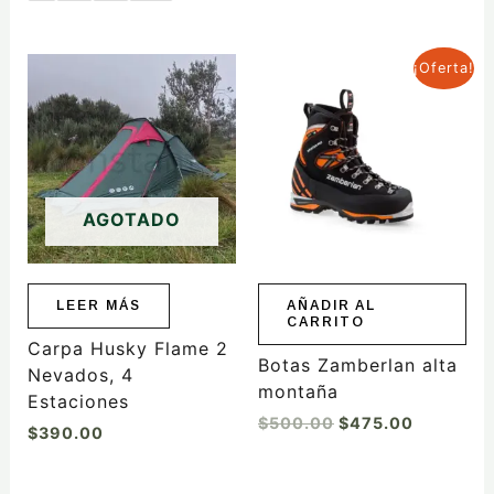
El
El
¡Oferta!
precio
precio
original
actual
era:
es:
$500.00.
$475.00.
AGOTADO
LEER MÁS
AÑADIR AL
CARRITO
Carpa Husky Flame 2
Botas Zamberlan alta
Nevados, 4
montaña
Estaciones
$
500.00
$
475.00
$
390.00