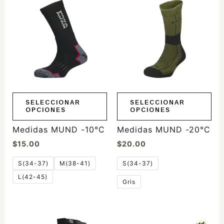
producto
producto
tiene
tiene
múltiples
múltiples
variantes.
variantes.
Las
Las
opciones
opciones
se
se
pueden
pueden
elegir
elegir
SELECCIONAR
SELECCIONAR
OPCIONES
OPCIONES
en
en
la
la
Medidas MUND -10°C
Medidas MUND -20°C
página
página
$
15.00
$
20.00
de
de
producto
producto
S(34-37)
M(38-41)
S(34-37)
L(42-45)
Gris
Este