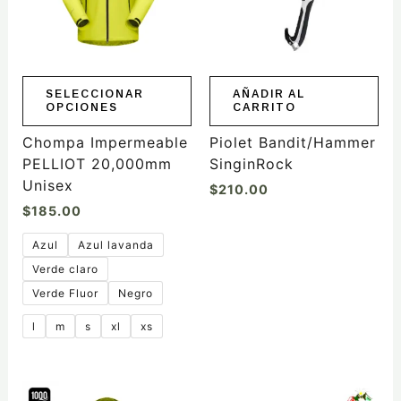
Las
opciones
se
pueden
elegir
SELECCIONAR
AÑADIR AL
OPCIONES
CARRITO
en
la
Chompa Impermeable
Piolet Bandit/Hammer
página
PELLIOT 20,000mm
SinginRock
de
Unisex
$
210.00
producto
$
185.00
Azul
Azul lavanda
Verde claro
Verde Fluor
Negro
l
m
s
xl
xs
Este