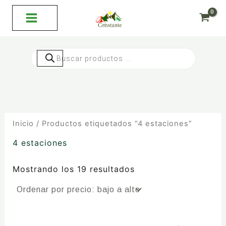
Ordenado
Ir
por
al
precio:
bajo
contenido
a
alto
Búsqueda
de
productos
Inicio
/ Productos etiquetados “4 estaciones”
4 estaciones
Mostrando los 19 resultados
Este
Este