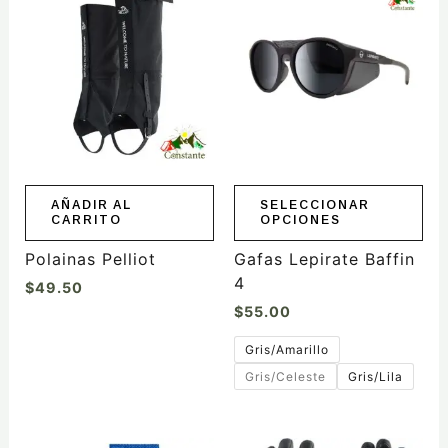
producto
tiene
múltiples
variantes.
Las
opciones
se
pueden
elegir
AÑADIR AL
SELECCIONAR
CARRITO
OPCIONES
en
la
Polainas Pelliot
Gafas Lepirate Baffin
página
4
$
49.50
de
$
55.00
producto
Gris/Amarillo
Gris/Celeste
Gris/Lila