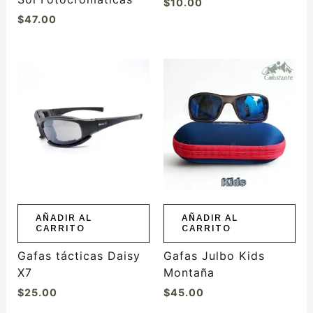
$
10.00
de
$
47.00
producto
AÑADIR AL
AÑADIR AL
CARRITO
CARRITO
Gafas tácticas Daisy
Gafas Julbo Kids
X7
Montaña
$
25.00
$
45.00