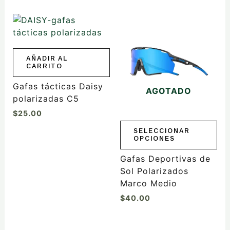
Este
producto
tiene
múltiples
AÑADIR AL
CARRITO
variantes.
Las
Gafas tácticas Daisy
AGOTADO
opciones
polarizadas C5
se
$
25.00
pueden
elegir
SELECCIONAR
OPCIONES
en
la
Gafas Deportivas de
página
Sol Polarizados
de
Marco Medio
producto
$
40.00