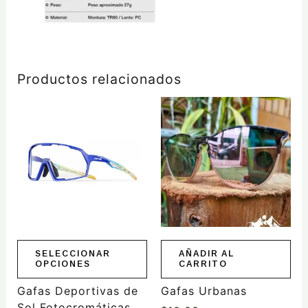
Productos relacionados
Este
producto
tiene
múltiples
variantes.
Las
opciones
se
pueden
elegir
SELECCIONAR
AÑADIR AL
OPCIONES
CARRITO
en
la
Gafas Deportivas de
Gafas Urbanas
página
Sol Fotocromáticas