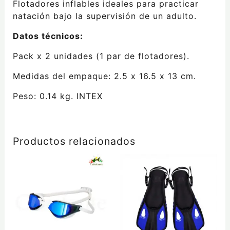
Flotadores inflables ideales para practicar
natación bajo la supervisión de un adulto.
Datos técnicos:
Pack x 2 unidades (1 par de flotadores).
Medidas del empaque: 2.5 x 16.5 x 13 cm.
Peso: 0.14 kg. INTEX
Productos relacionados
Este
Este
producto
producto
tiene
tiene
múltiples
múltiples
variantes.
variantes.
Las
Las