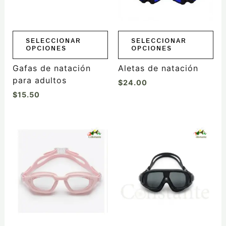
opciones
opciones
se
se
pueden
pueden
elegir
elegir
SELECCIONAR
SELECCIONAR
OPCIONES
OPCIONES
en
en
la
la
Gafas de natación
Aletas de natación
página
página
para adultos
$
24.00
de
de
$
15.50
producto
producto