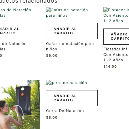
ductos relacionados
ÑADIR AL
AÑADIR AL
ARRITO
CARRITO
AÑADIR 
CARRIT
 de Natación
Gafas de natación para
das
niños
Flotador Inf
Con Asiento
00
$
6.00
1 -2 Años
$
14.00
AÑADIR AL
CARRITO
Gorra De Natación
$
8.00