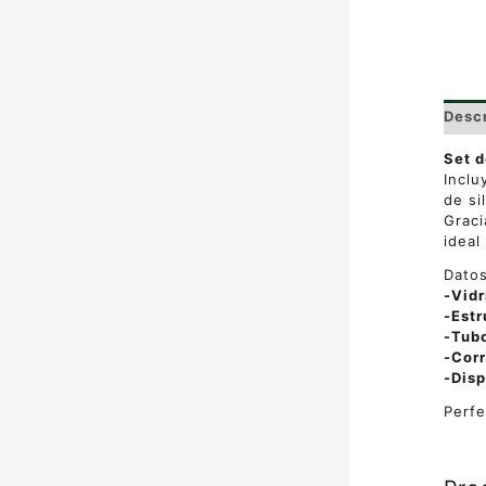
Desc
Set 
Inclu
de si
Graci
ideal
Datos
-Vidr
-Estr
-Tub
-Corr
-Disp
Perfe