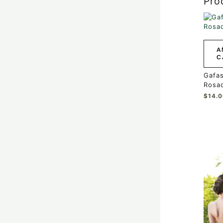
Pro
A
C
Gafas
Rosa
$
14.