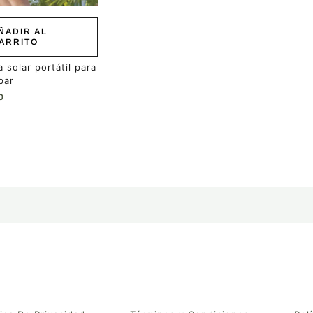
ÑADIR AL
ARRITO
 solar portátil para
par
0