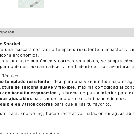
ripción
Valoraciones (0)
de Snorkel
ye una máscara con vidrio templado resistente a impactos y un 
licona ergonómica.
as a su ajuste anatómico y correas regulables, se adapta cóm
 para quienes buscan calidad y rendimiento en sus aventuras a
 Técnicos
io templado resistente
, ideal para una visión nítida bajo el ag
uctura de silicona suave y flexible
, máxima comodidad al conta
o con boquilla ergonómica
y sistema de purga inferior para ex
eas ajustables
para un sellado preciso sin incomodidades.
onible en varios colores
para que elijas tu favorito.
cto para: snorkeling, buceo recreativo, natación en aguas abie