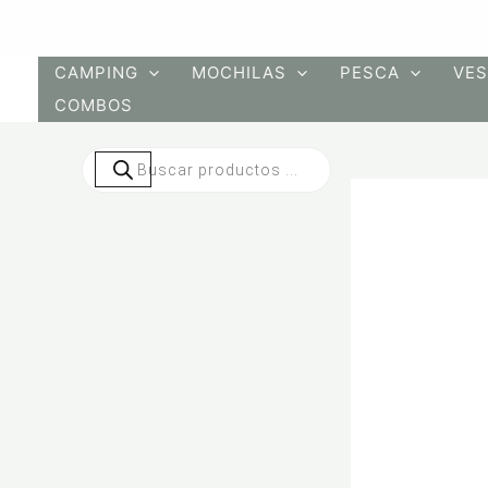
Ir
al
contenido
CAMPING
MOCHILAS
PESCA
VES
COMBOS
Búsqueda
de
productos