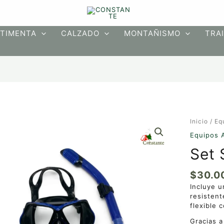
TIMENTA
CALZADO
MONTAÑISMO
TRAI
Set
Inicio
/
Eq
Snorkel
Equipos 
cantidad
Set 
$
30.0
Incluye u
resistent
flexible 
Gracias a