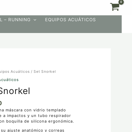
L – RUNNING
EQUIPOS ACUÁTICOS
uipos Acuáticos
/ Set Snorkel
Acuáticos
Snorkel
0
na máscara con vidrio templado
e a impactos y un tubo respirador
con boquilla de silicona ergonómica.
 su ajuste anatómico y correas