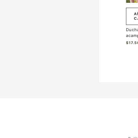
A
C
Ducha
acam
$
17.5