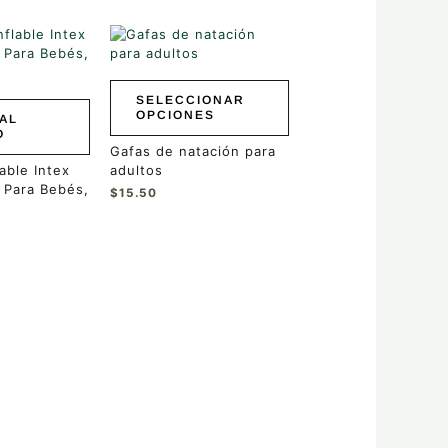
Este
producto
tiene
múltiples
SELECCIONAR
variantes.
OPCIONES
AL
Las
O
opciones
Gafas de natación para
se
lable Intex
adultos
pueden
 Para Bebés,
$
15.50
elegir
en
la
página
de
producto