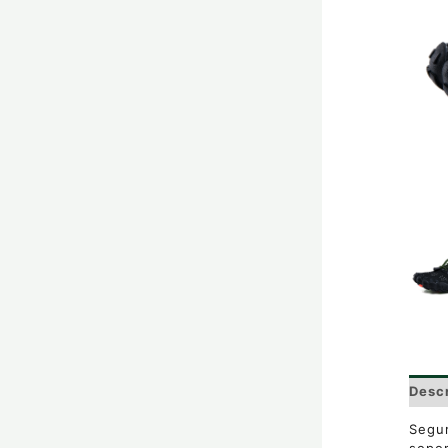
Desc
Segur