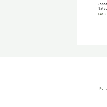
de
Zapat
prod
Natac
$
41.
Polí