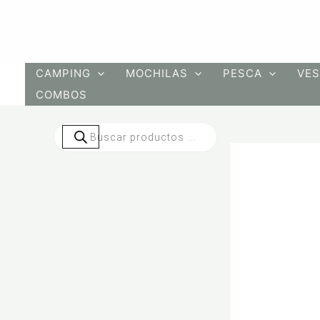
Ir
al
contenido
CAMPING
MOCHILAS
PESCA
VES
COMBOS
Búsqueda
de
productos