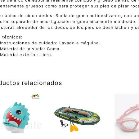
te de arco de espuma realmente cómodo y grueso dentro de el
ientemente gruesos como para proteger sus pies de pisar roca
o único de cinco dedos: Suela de goma antideslizante, con un
ctor separado de amortiguación ergonómicamente moldeado. E
osturas alrededor de los dedos de los pies se deshilachen y s
 técnicos:
Instrucciones de cuidado:
Lavado a máquina.
Material de la suela: Goma.
Material exterior:
Licra.
ductos relacionados