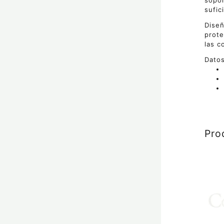
sopor
sufic
Diseñ
prote
las c
Datos
Pro