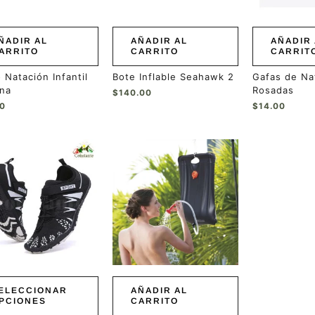
ÑADIR AL
AÑADIR AL
AÑADIR 
ARRITO
CARRITO
CARRIT
 Natación Infantil
Bote Inflable Seahawk 2
Gafas de Na
ona
Rosadas
$
140.00
00
$
14.00
ucto
ples
ntes.
ones
en
r
ELECCIONAR
AÑADIR AL
PCIONES
CARRITO
a