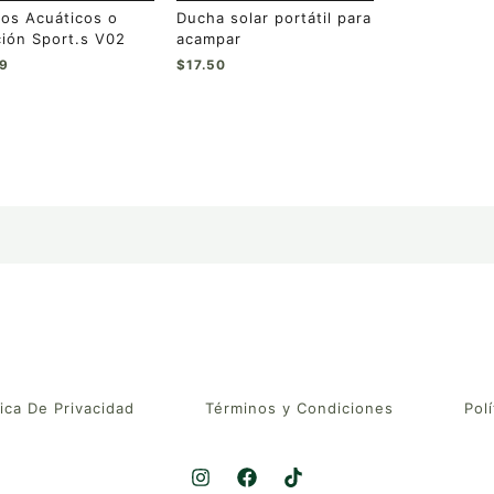
os Acuáticos o
Ducha solar portátil para
ucto
ión Sport.s V02
acampar
99
$
17.50
tica De Privacidad
Términos y Condiciones
Polí