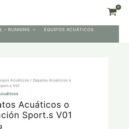
L – RUNNING
EQUIPOS ACUÁTICOS
uipos Acuáticos
/ Zapatos Acuáticos o
s
Sport.s V01
Acuáticos
tos Acuáticos o
ción Sport.s V01
9