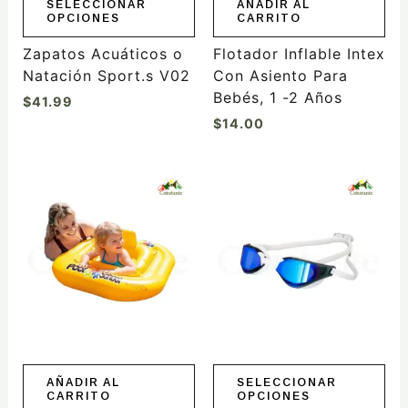
elegir
SELECCIONAR
AÑADIR AL
OPCIONES
CARRITO
en
la
Zapatos Acuáticos o
Flotador Inflable Intex
página
Natación Sport.s V02
Con Asiento Para
de
Bebés, 1 -2 Años
$
41.99
producto
$
14.00
Este
producto
tiene
múltiples
variantes.
Las
opciones
se
pueden
elegir
AÑADIR AL
SELECCIONAR
CARRITO
OPCIONES
en