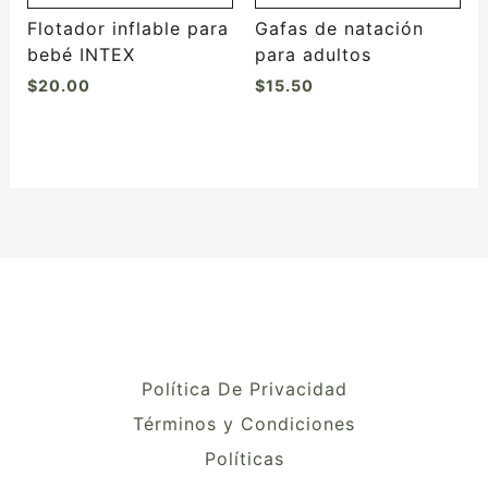
la
Flotador inflable para
Gafas de natación
página
bebé INTEX
para adultos
de
$
20.00
$
15.50
producto
Política De Privacidad
Términos y Condiciones
Políticas