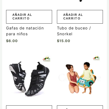
AÑADIR AL
AÑADIR AL
CARRITO
CARRITO
Gafas de natación
Tubo de buceo /
para niños
Snorkel
$
6.00
$
15.00
Este
producto
tiene
múltiples
variantes.
Las
opciones
se
pueden