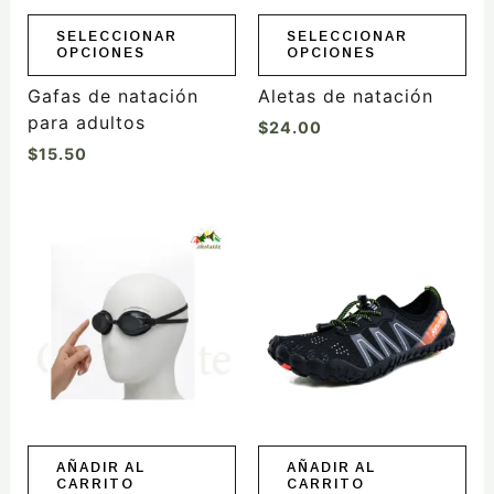
pueden
pueden
elegir
elegir
SELECCIONAR
SELECCIONAR
OPCIONES
OPCIONES
en
en
la
la
Gafas de natación
Aletas de natación
página
página
para adultos
$
24.00
de
de
$
15.50
producto
producto
AÑADIR AL
AÑADIR AL
CARRITO
CARRITO