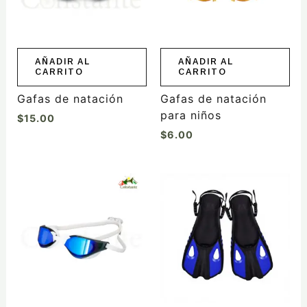
AÑADIR AL
AÑADIR AL
CARRITO
CARRITO
Gafas de natación
Gafas de natación
para niños
$
15.00
$
6.00
Este
Este
producto
producto
tiene
tiene
múltiples
múltiples
variantes.
variantes.
Las
Las
opciones
opciones
se
se