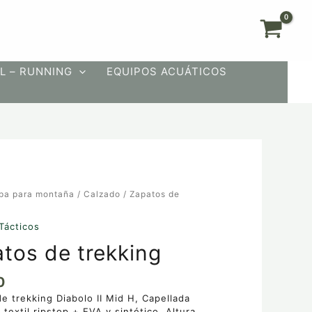
L – RUNNING
EQUIPOS ACUÁTICOS
pa para montaña
/
Calzado
/ Zapatos de
Tácticos
tos de trekking
0
e trekking Diabolo II Mid H, Capellada
 textil ripstop + EVA y sintético. Altura