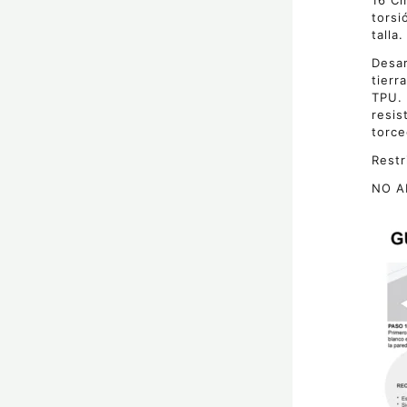
16 Cm
torsi
talla.
Desar
tierr
TPU. 
resis
torce
Restr
NO A