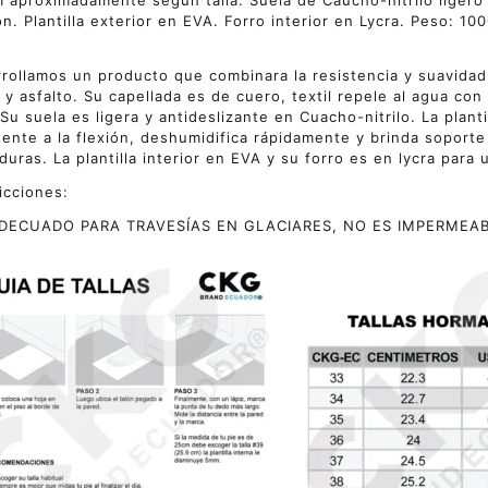
 aproximadamente según talla. Suela de Caucho-nitrilo ligero y 
ón. Plantilla exterior en EVA. Forro interior en Lycra. Peso:
rollamos un producto que combinara la resistencia y suavidad 
a y asfalto. Su capellada es de cuero, textil repele al agua co
Su suela es ligera y antideslizante en Cuacho-nitrilo. La plantil
tente a la flexión, deshumidifica rápidamente y brinda soporte 
duras. La plantilla interior en EVA y su forro es en lycra para 
icciones:
DECUADO PARA TRAVESÍAS EN GLACIARES, NO ES IMPERMEAB