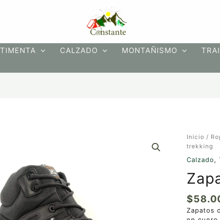
TIMENTA
CALZADO
MONTAÑISMO
TRAI
Zapatos
Inicio
/
Ro
de
trekking
trekking
Calzado
,
cantidad
Zapa
$
58.0
Zapatos d
en cuero,