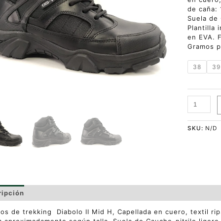
de caña:
Suela de 
Plantilla 
en EVA. F
Gramos p
38
39
SKU:
N/D
ripción
Información adicional
Valoraciones (0)
os de trekking Diabolo II Mid H, Capellada en cuero, textil rip