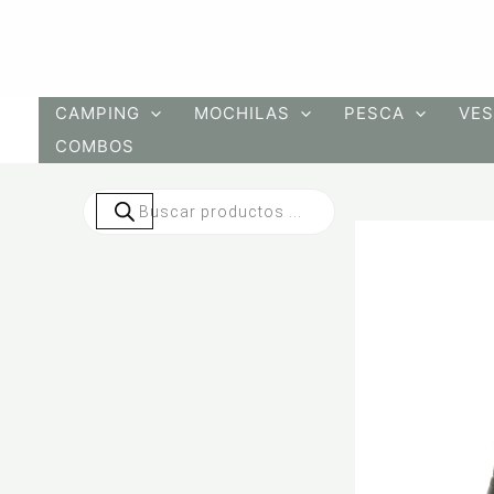
Ir
al
contenido
CAMPING
MOCHILAS
PESCA
VES
COMBOS
Búsqueda
de
productos