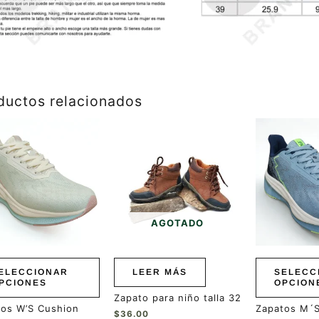
ductos relacionados
Este
ucto
producto
tiene
ples
múltiples
ntes.
variantes.
Las
ones
opciones
se
AGOTADO
en
pueden
r
elegir
en
ELECCIONAR
LEER MÁS
SELECC
la
PCIONES
OPCION
a
página
Zapato para niño talla 32
de
tos W’S Cushion
Zapatos M´
ucto
producto
$
36.00