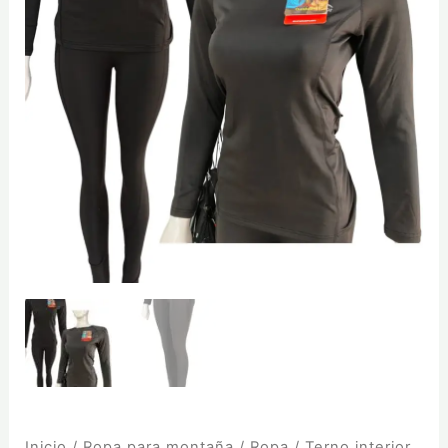
Inicio
/
Ropa para montaña
/
Ropa
/ Terno interior