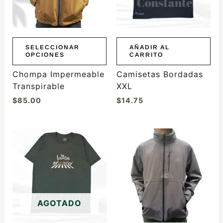
opciones
se
pueden
elegir
SELECCIONAR
AÑADIR AL
OPCIONES
CARRITO
en
la
Chompa Impermeable
Camisetas Bordadas
página
Transpirable
XXL
de
$
85.00
$
14.75
producto
Este
producto
tiene
múltiples
variantes.
Las
AGOTADO
opciones
se