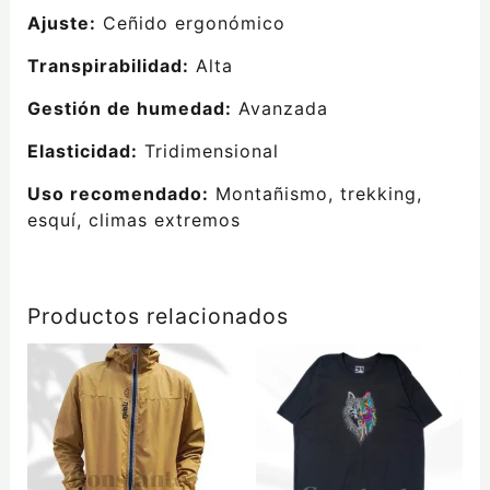
Ajuste:
Ceñido ergonómico
Transpirabilidad:
Alta
Gestión de humedad:
Avanzada
Elasticidad:
Tridimensional
Uso recomendado:
Montañismo, trekking,
esquí, climas extremos
Productos relacionados
Este
producto
tiene
múltiples
variantes.
Las