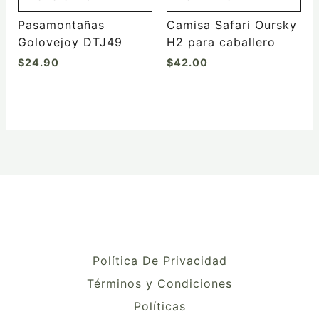
en
la
Pasamontañas
Camisa Safari Oursky
página
Golovejoy DTJ49
H2 para caballero
de
$
24.90
$
42.00
producto
Política De Privacidad
Términos y Condiciones
Políticas