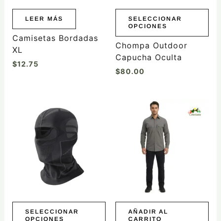
pueden
elegir
LEER MÁS
SELECCIONAR
OPCIONES
en
Camisetas Bordadas
la
Chompa Outdoor
XL
página
Capucha Oculta
$
12.75
de
$
80.00
producto
Este
producto
tiene
múltiples
variantes.
Las
opciones
se
pueden
elegir
SELECCIONAR
AÑADIR AL
OPCIONES
CARRITO