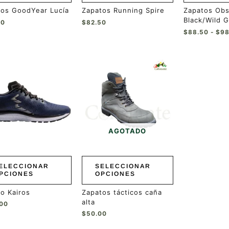
de
de
tos GoodYear Lucía
Zapatos Running Spire
Zapatos Obs
ucto
producto
producto
Black/Wild 
00
$
82.50
$
88.50
-
$
98
Este
ucto
producto
tiene
ples
múltiples
ntes.
variantes.
Las
ones
opciones
se
AGOTADO
en
pueden
r
elegir
en
ELECCIONAR
SELECCIONAR
la
PCIONES
OPCIONES
a
página
de
o Kairos
Zapatos tácticos caña
ucto
producto
alta
.00
$
50.00