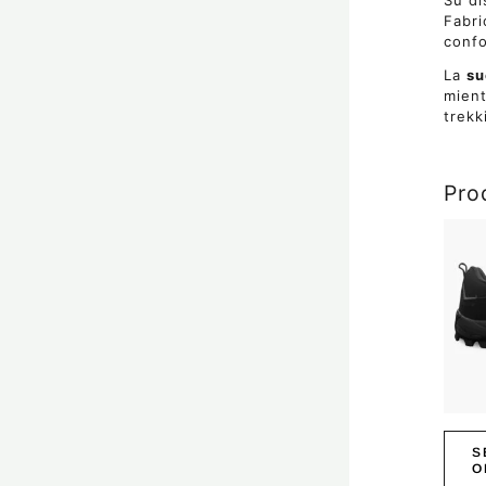
Su d
Fabri
confo
La
su
mien
trekk
Pro
Este
prod
tiene
múlti
varia
Las
opci
se
pued
elegi
en
S
la
O
págin