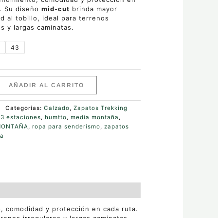
a. Su diseño
mid-cut
brinda mayor
d al tobillo, ideal para terrenos
es y largas caminatas.
0
43
AÑADIR AL CARRITO
Categorías:
Calzado
,
Zapatos Trekking
:
3 estaciones
,
humtto
,
media montaña
,
MONTAÑA
,
ropa para senderismo
,
zapatos
ña
, comodidad y protección en cada ruta.