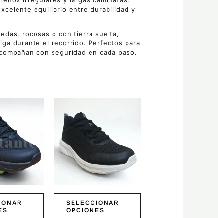
rrenos irregulares y largas caminatas.
xcelente equilibrio entre durabilidad y
das, rocosas o con tierra suelta,
iga durante el recorrido. Perfectos para
e acompañan con seguridad en cada paso.
Rango
Este
de
producto
precios:
tiene
desde
múltiples
$88.50
hasta
variantes.
$98.00
Las
opciones
se
pueden
elegir
en
IONAR
SELECCIONAR
la
ES
OPCIONES
página