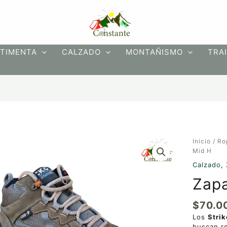
TIMENTA
CALZADO
MONTAÑISMO
TRAI
Zapatos
Inicio
/
Ro
Strike
Mid H
Mid
Calzado
,
H
Zapa
cantidad
$
70.0
Los
Strik
buscan r