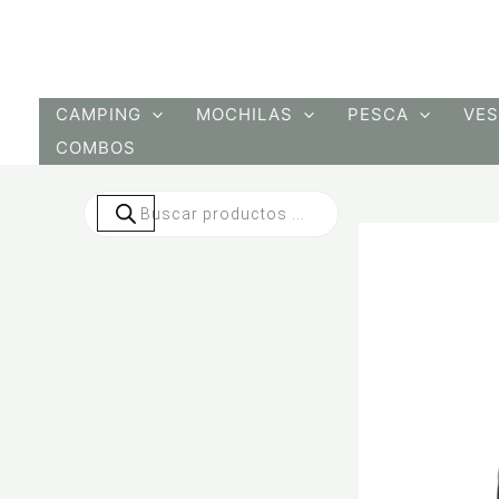
Ir
al
contenido
CAMPING
MOCHILAS
PESCA
VES
COMBOS
Búsqueda
de
productos