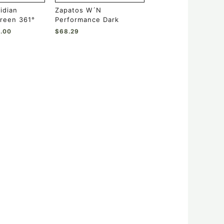
de
idian
Zapatos W´N
producto
Green 361°
Performance Dark
.00
$
68.29