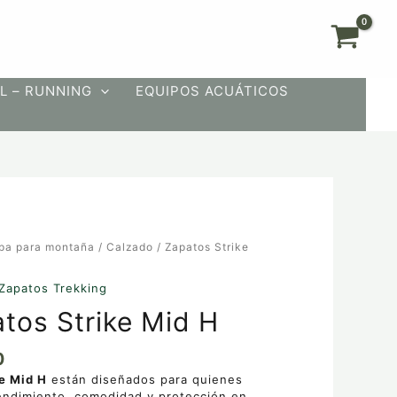
L – RUNNING
EQUIPOS ACUÁTICOS
pa para montaña
/
Calzado
/ Zapatos Strike
Zapatos Trekking
tos Strike Mid H
0
e Mid H
están diseñados para quienes
endimiento, comodidad y protección en