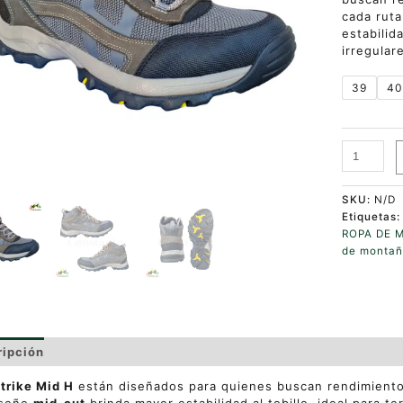
cada rut
estabilida
irregular
39
4
SKU:
N/D
Etiquetas
ROPA DE 
de monta
ripción
Información adicional
Valoraciones (0)
trike Mid H
están diseñados para quienes buscan rendimiento