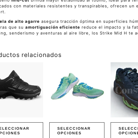
iseño
mid-cut
brinda mayor estabilidad al tobillo, ideal para te
cados con materiales resistentes y transpirables, ofrecen un e
rt.
ela de alto agarre
asegura tracción óptima en superficies húme
tras que su
amortiguación eficiente
reduce el impacto y la fat
ing, senderismo y aventuras al aire libre, los Strike Mid H t
ductos relacionados
Este
Este
ucto
producto
producto
tiene
tiene
ples
múltiples
múltiples
ntes.
variantes.
variantes.
Las
Las
ones
opciones
opciones
se
se
en
pueden
pueden
r
elegir
elegir
en
en
ELECCIONAR
SELECCIONAR
SELECC
la
la
PCIONES
OPCIONES
OPCION
a
página
página