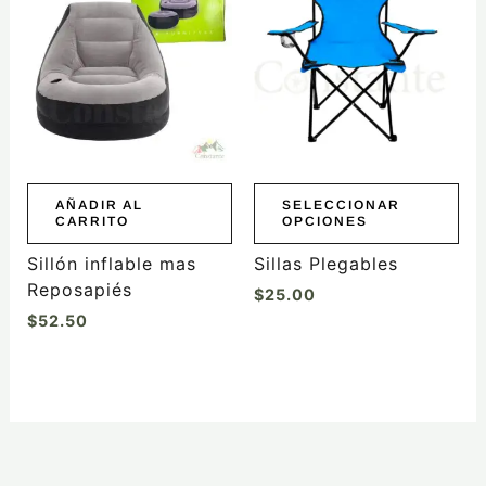
tiene
múltiples
variantes.
Las
opciones
se
pueden
elegir
AÑADIR AL
SELECCIONAR
CARRITO
OPCIONES
en
la
Sillón inflable mas
Sillas Plegables
página
Reposapiés
$
25.00
de
$
52.50
producto