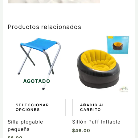
Productos relacionados
Este
producto
tiene
múltiples
variantes.
Las
AGOTADO
opciones
se
pueden
elegir
SELECCIONAR
AÑADIR AL
OPCIONES
CARRITO
en
la
Silla plegable
Sillón Puff Inflable
página
pequeña
$
46.00
de
$
6.00