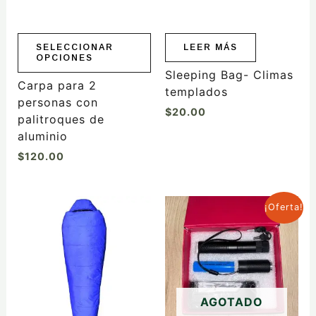
se
pueden
elegir
SELECCIONAR
LEER MÁS
OPCIONES
en
Sleeping Bag- Climas
la
Carpa para 2
templados
página
personas con
$
20.00
de
palitroques de
producto
aluminio
$
120.00
El
El
¡Oferta!
precio
precio
original
actual
era:
es:
$25.00.
$20.00.
AGOTADO