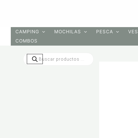
Ir
al
contenido
CAMPING
MOCHILAS
PESCA
VES
COMBOS
Búsqueda
de
productos