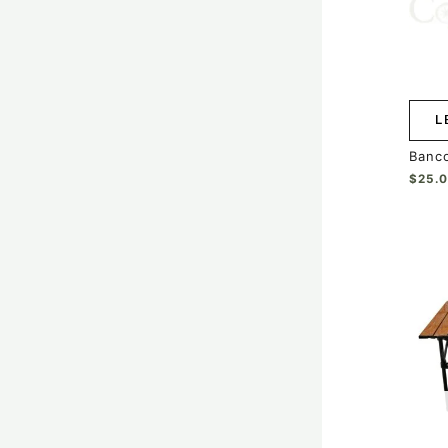
L
Banco
$
25.