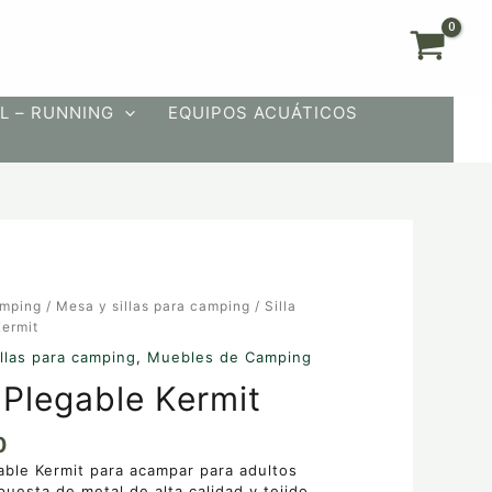
L – RUNNING
EQUIPOS ACUÁTICOS
mping
/
Mesa y sillas para camping
/ Silla
Kermit
llas para camping
,
Muebles de Camping
a Plegable Kermit
0
gable Kermit para acampar para adultos
uesta de metal de alta calidad y tejido