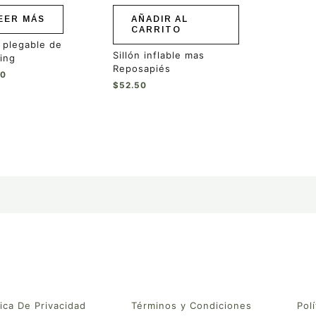
EER MÁS
AÑADIR AL
CARRITO
 plegable de
Sillón inflable mas
ing
Reposapiés
00
$
52.50
tica De Privacidad
Términos y Condiciones
Polí