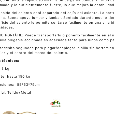
6,6 libras y la capacidad máxima de carga es 330lbs. El tubo 
mado y lo suficientemente fuerte, lo que mejora la estabilidad 
spaldo del asiento está separado del cojín del asiento. La parte 
ha. Buena apoyo lumbar y lumbar. Sentado durante mucho tie
ficie del asiento le permite sentarse fácilmente en una silla 
sidades.
O PORTÁTIL: Puede transportarlo o ponerlo fácilmente en el 
silla plegable acolchada es adecuada tanto para niños como pa
necesita segundos para plegar/desplegar la silla sin herramie
ior y el centro del marco del asiento.
 técnicos:
 3 kg
te: hasta 150 kg
nsiones: 55*53*79cm
ial: Tejido+Metal