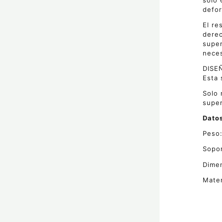
solo 
defor
El re
derec
super
nece
DISEÑ
Esta 
Solo 
super
Datos
Peso:
Sopor
Dime
Mater