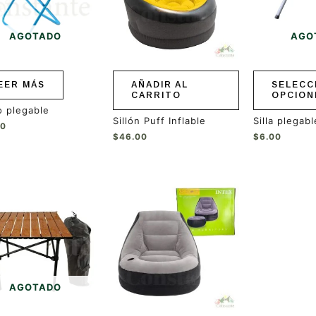
Las
opciones
se
AGOTADO
AGO
pueden
elegir
en
EER MÁS
AÑADIR AL
SELECC
la
CARRITO
OPCION
página
 plegable
de
Sillón Puff Inflable
Silla plegab
producto
00
$
46.00
$
6.00
AGOTADO