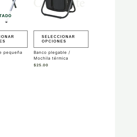
Las
opciones
se
TADO
pueden
elegir
en
IONAR
SELECCIONAR
la
ES
OPCIONES
página
de
le pequeña
Banco plegable /
producto
Mochila térmica
$
25.00