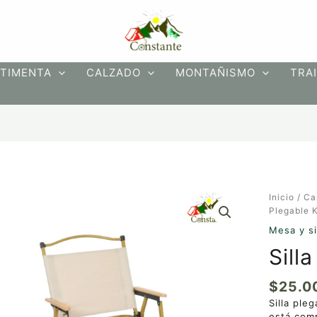
TIMENTA
CALZADO
MONTAÑISMO
TRAI
Inicio
/
Ca
Plegable 
Mesa y si
Sill
$
25.0
Silla ple
está comp