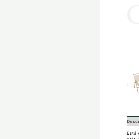
Desc
Está 