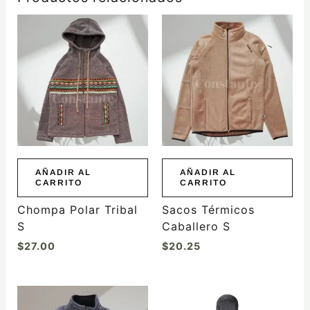
AÑADIR AL
AÑADIR AL
CARRITO
CARRITO
Chompa Polar Tribal
Sacos Térmicos
S
Caballero S
$
27.00
$
20.25
Este
producto