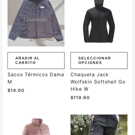
tiene
múltiples
variantes.
Las
opciones
se
pueden
elegir
AÑADIR AL
SELECCIONAR
CARRITO
OPCIONES
en
la
Sacos Térmicos Dama
Chaqueta Jack
página
M
Wolfskin Softshell Go
de
Hike W
$
14.00
producto
$
119.90
Este
producto
tiene