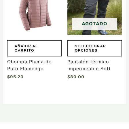
múltiples
variantes.
Las
AGOTADO
opciones
se
pueden
elegir
AÑADIR AL
SELECCIONAR
CARRITO
OPCIONES
en
la
Chompa Pluma de
Pantalón térmico
página
Pato Flamengo
impermeable Soft
de
$
95.20
$
80.00
producto