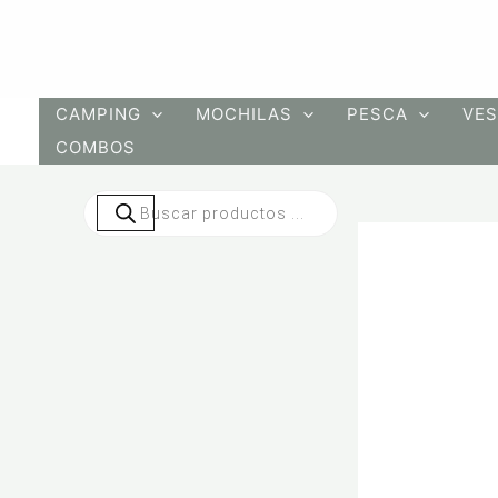
Ir
al
contenido
CAMPING
MOCHILAS
PESCA
VES
COMBOS
Búsqueda
de
productos