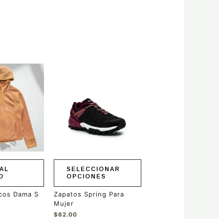
Este
producto
tiene
múltiples
variantes.
Las
opciones
se
pueden
elegir
en
AL
SELECCIONAR
la
O
OPCIONES
página
de
cos Dama S
Zapatos Spring Para
producto
Mujer
$
62.00