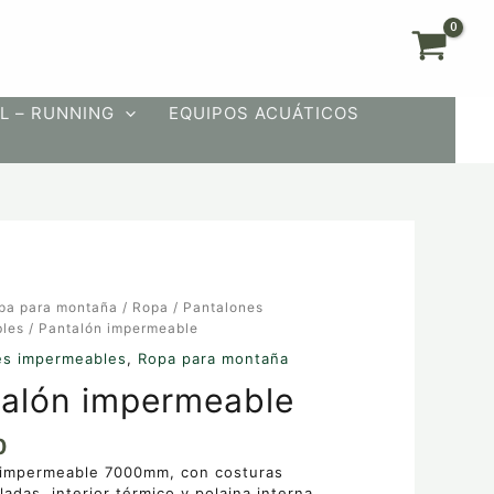
L – RUNNING
EQUIPOS ACUÁTICOS
pa para montaña
/
Ropa
/
Pantalones
ble
les
/ Pantalón impermeable
es impermeables
,
Ropa para montaña
alón impermeable
0
 impermeable 7000mm, con costuras
ladas, interior térmico y polaina interna,