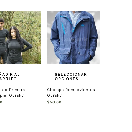
Este
producto
tiene
múltiples
variantes.
Las
opciones
se
pueden
elegir
en
ÑADIR AL
SELECCIONAR
la
ARRITO
OPCIONES
página
de
nto Primera
Chompa Rompevientos
producto
piel Oursky
Oursky
00
$
50.00