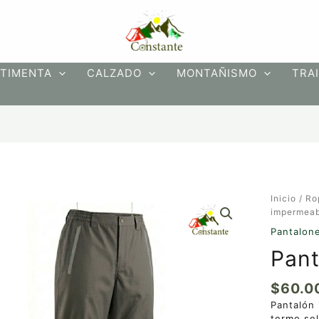
TIMENTA
CALZADO
MONTAÑISMO
TRAI
Pantalón
Inicio
/
Ro
impermea
impermeab
cantidad
Pantalon
Pant
$
60.0
Pantalón
termo sel