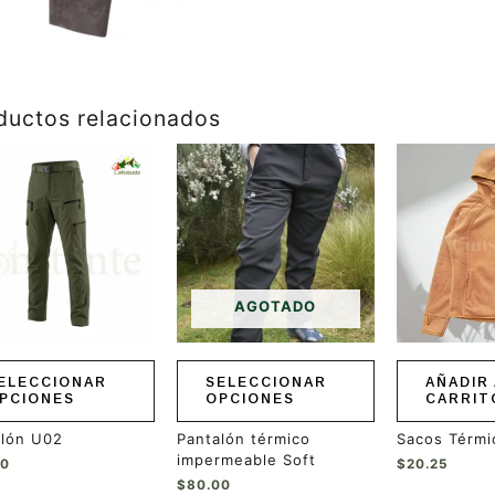
ductos relacionados
Este
ucto
producto
tiene
ples
múltiples
ntes.
variantes.
Las
ones
opciones
se
AGOTADO
en
pueden
r
elegir
en
ELECCIONAR
SELECCIONAR
AÑADIR 
la
PCIONES
OPCIONES
CARRIT
a
página
de
alón U02
Pantalón térmico
Sacos Térmi
ucto
producto
impermeable Soft
00
$
20.25
$
80.00