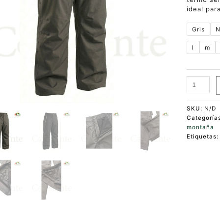
ideal par
Gris
N
l
m
SKU:
N/D
Categoría
montaña
Etiquetas