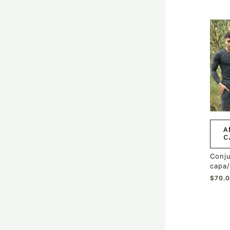
A
C
Conju
capa/
$
70.