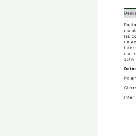
Desc
Panta
membr
las c
un ex
inter
cierr
activ
Datos
Polai
Cierr
Inter