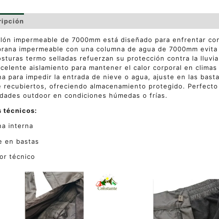
ripción
Información adicional
Valoraciones (0)
lón impermeable de 7000mm está diseñado para enfrentar con
ana impermeable con una columna de agua de 7000mm evita l
osturas termo selladas refuerzan su protección contra la lluvia 
celente aislamiento para mantener el calor corporal en climas
na para impedir la entrada de nieve o agua, ajuste en las basta
e recubiertos, ofreciendo almacenamiento protegido. Perfecto
idades outdoor en condiciones húmedas o frías.
 técnicos:
na interna
e en bastas
ior técnico