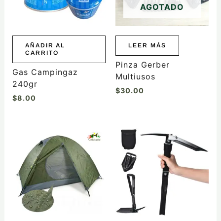
AGOTADO
AÑADIR AL
LEER MÁS
CARRITO
Pinza Gerber
Gas Campingaz
Multiusos
240gr
$
30.00
$
8.00
Este
producto
tiene
múltiples
variantes.
Las
opciones
se