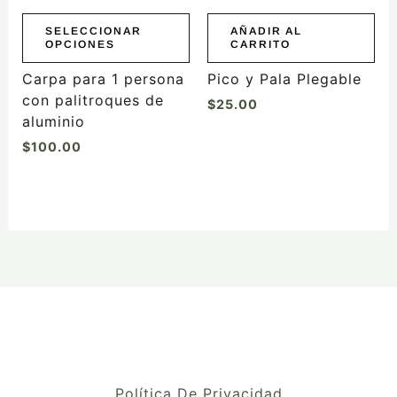
pueden
elegir
SELECCIONAR
AÑADIR AL
OPCIONES
CARRITO
en
la
Carpa para 1 persona
Pico y Pala Plegable
página
con palitroques de
$
25.00
de
aluminio
producto
$
100.00
Política De Privacidad