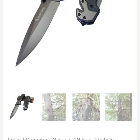
Inicio
/
Camping
/
Navajas
/ Navaja Cuchillo