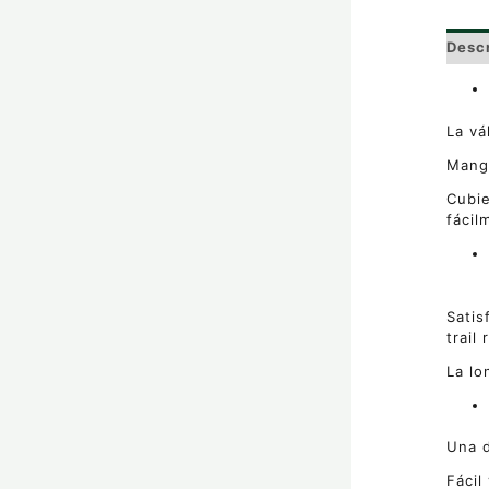
Desc
La vá
Mangu
Cubie
fácil
Satis
trail
La lo
Una d
Fácil