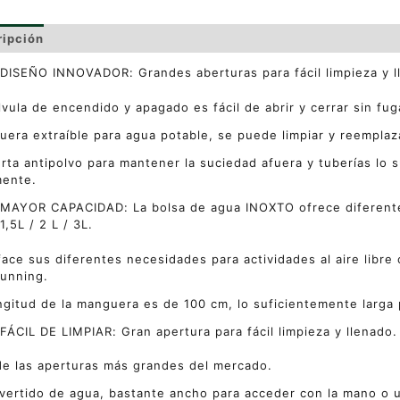
ripción
Información adicional
Valoraciones (0)
DISEÑO INNOVADOR: Grandes aberturas para fácil limpieza y l
lvula de encendido y apagado es fácil de abrir y cerrar sin fug
era extraíble para agua potable, se puede limpiar y reemplaz
rta antipolvo para mantener la suciedad afuera y tuberías lo 
mente.
MAYOR CAPACIDAD: La bolsa de agua INOXTO ofrece diferente
1,5L / 2 L / 3L.
face sus diferentes necesidades para actividades al aire libre
 running.
ngitud de la manguera es de 100 cm, lo suficientemente larga 
FÁCIL DE LIMPIAR: Gran apertura para fácil limpieza y llenado.
e las aperturas más grandes del mercado.
 vertido de agua, bastante ancho para acceder con la mano o un 