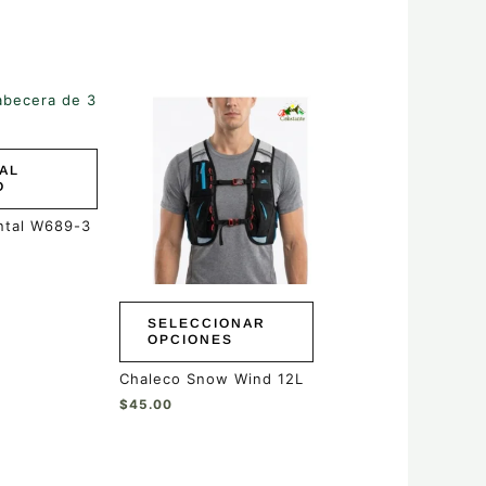
Este
producto
tiene
múltiples
AL
variantes.
O
Las
opciones
ontal W689-3
se
pueden
elegir
en
SELECCIONAR
la
OPCIONES
página
de
Chaleco Snow Wind 12L
producto
$
45.00