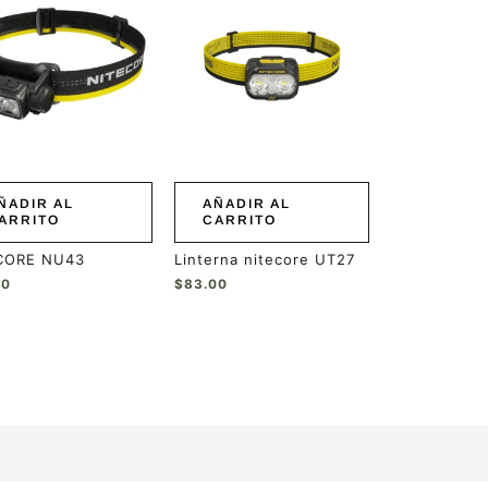
ÑADIR AL
AÑADIR AL
ARRITO
CARRITO
CORE NU43
Linterna nitecore UT27
00
$
83.00