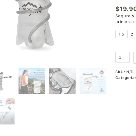
$
19.9
Segura y 
primera c
1.5
2
SKU:
N/D
Categoría