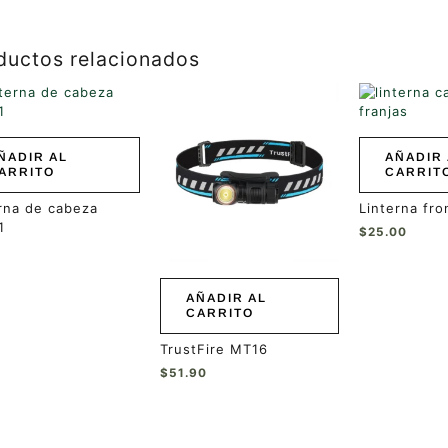
ductos relacionados
ÑADIR AL
AÑADIR 
ARRITO
CARRIT
rna de cabeza
Linterna fr
1
$
25.00
0
AÑADIR AL
CARRITO
TrustFire MT16
$
51.90