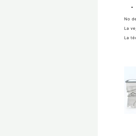
No de
La ve
La té