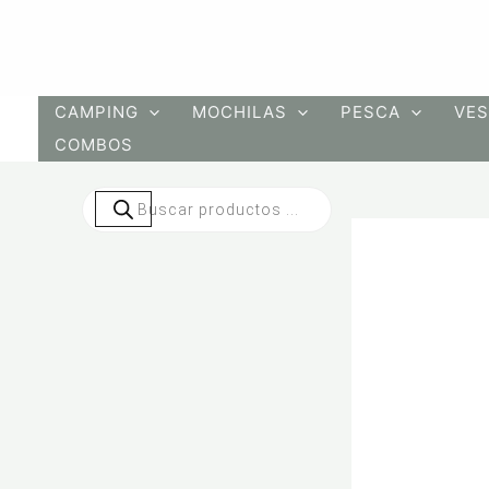
Ir
al
contenido
CAMPING
MOCHILAS
PESCA
VES
COMBOS
Búsqueda
de
productos