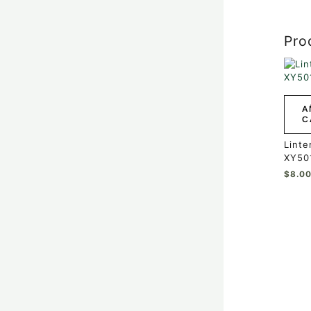
Pro
A
C
Linte
XY50
$
8.0