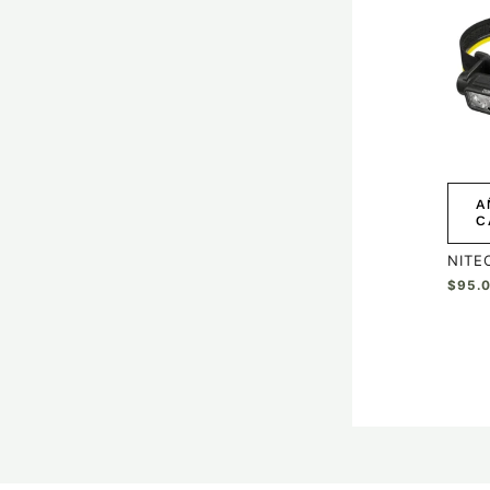
A
C
NITE
$
95.